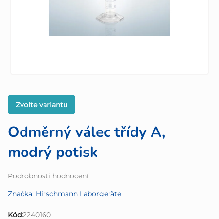
Zvolte variantu
Odměrný válec třídy A,
modrý potisk
Průměrné
Podrobnosti hodnocení
hodnocení
Značka:
Hirschmann Laborgeräte
produktu
je
Kód:
2240160
0,0