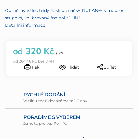
z
Odměrný válec třídy A, sklo značky DURAN®, s modrou
5
stupnicí, kalibrovaný "na dolití - IN"
hvězdiček.
Detailní informace
od
320 Kč
/ ks
od
264,46 Kč
bez DPH
Tisk
Hlídat
Sdílet
RYCHLÉ DODÁNÍ
Většinu zboží dodáváme za 1-2 dny
PORADÍME S VÝBĚREM
Jsme tu pro Vás Po - Pá