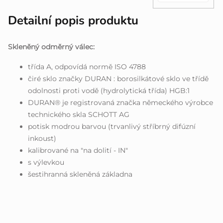
Detailní popis produktu
Skleněný odměrný válec:
třída A, odpovídá normě ISO 4788
čiré sklo značky DURAN : borosilkátové sklo ve třídě
odolnosti proti vodě (hydrolytická třída) HGB:1
DURAN® je registrovaná značka německého výrobce
technického skla SCHOTT AG
potisk modrou barvou (trvanlivý stříbrný difúzní
inkoust)
kalibrované na "na dolití - IN"
s výlevkou
šestihranná skleněná základna