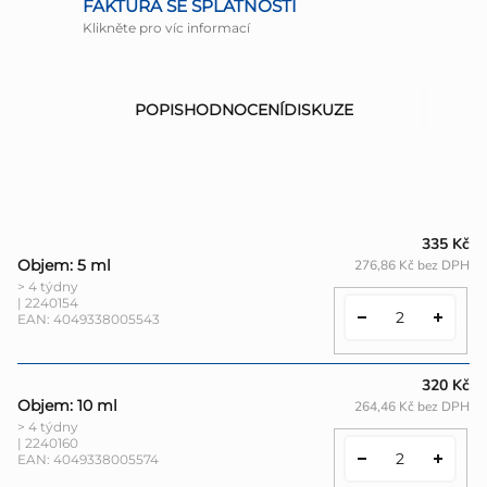
FAKTURA SE SPLATNOSTÍ
Klikněte pro víc informací
POPIS
HODNOCENÍ
DISKUZE
335 Kč
Objem: 5 ml
276,86 Kč bez DPH
> 4 týdny
| 2240154
EAN:
4049338005543
320 Kč
Objem: 10 ml
264,46 Kč bez DPH
> 4 týdny
| 2240160
EAN:
4049338005574