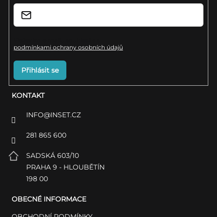
í
Vložením e-mailu souhlasíte s
podmínkami ochrany osobních údajů
Přihlásit se
KONTAKT
INFO
@
INSET.CZ
281 865 600
SADSKÁ 603/10
PRAHA 9 - HLOUBĚTÍN
198 00
OBECNÉ INFORMACE
OBCHODNÍ PODMÍNKY