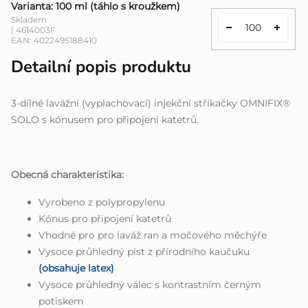
Varianta: 100 ml (táhlo s kroužkem)
Skladem
| 4614003F
EAN:
4022495188410
Detailní popis produktu
3-dílné lavážní (vyplachovací) injekční stříkačky OMNIFIX®
SOLO s kónusem pro připojení katetrů.
Obecná charakteristika:
Vyrobeno z polypropyle­nu
Kónus pro připojení katetrů
Vhodné pro pro laváž ran a močového měchýře
Vysoce průhledný píst z přírodního kaučuku
(obsahuje latex)
Vysoce průhledný válec s kontrastním černým
potiskem