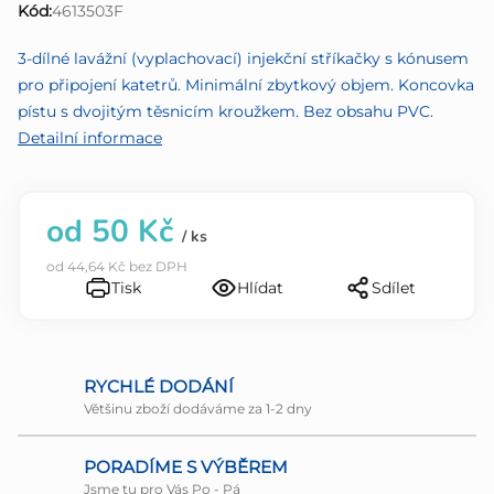
Kód:
4613503F
0,0
z
3-dílné lavážní (vyplachovací) injekční stříkačky s kónusem
5
pro připojení katetrů. Minimální zbytkový objem. Koncovka
hvězdiček.
pístu s dvojitým těsnicím kroužkem. Bez obsahu PVC.
Detailní informace
od
50 Kč
/ ks
od
44,64 Kč
bez DPH
Tisk
Hlídat
Sdílet
RYCHLÉ DODÁNÍ
Většinu zboží dodáváme za 1-2 dny
PORADÍME S VÝBĚREM
Jsme tu pro Vás Po - Pá