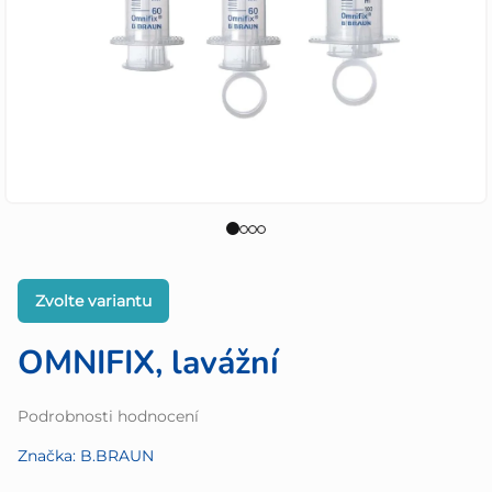
Zvolte variantu
OMNIFIX, lavážní
Průměrné
Podrobnosti hodnocení
hodnocení
Značka:
B.BRAUN
produktu
je