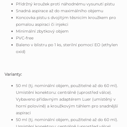
Přídržný kroužek proti náhodnému vysunutí pístu
Snadná aspirace až do maximálního objemu
Koncovka pístu s dvojitým těsnicím kroužkem pro
pomalou aspiraci či injekci
Minimální zbytkový objem
PVC-free
Baleno v blistru po 1 ks, sterilní pomocí EO (ethylen
oxid)
Varianty:
50 ml (tj. nominální objem, použitelné až do 60 ml).
Umístění konektoru: centrálně (uprostřed válce).
Vybaveno přídavným adaptérem Luer (umístěný v
horní polovině) a kroužkovým táhlem pro snadnější
aspiraci
50 ml (tj. nominální objem, použitelné až do 60 ml).
Umístění konektoru: centrálně (uprostřed válce).