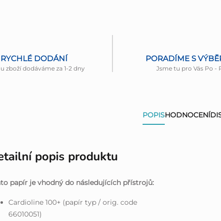
RYCHLÉ DODÁNÍ
PORADÍME S VÝB
nu zboží dodáváme za 1-2 dny
Jsme tu pro Vás Po - 
POPIS
HODNOCENÍ
DI
tailní popis produktu
to papír je vhodný do následujících přístrojů:
Cardioline 100+ (papír typ / orig. code
66010051)