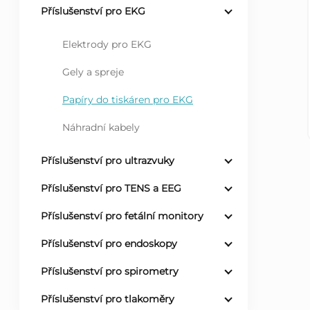
Příslušenství pro EKG
r
Elektrody pro EKG
a
Gely a spreje
n
Papíry do tiskáren pro EKG
n
Náhradní kabely
í
Příslušenství pro ultrazvuky
Příslušenství pro TENS a EEG
p
Příslušenství pro fetální monitory
a
Příslušenství pro endoskopy
n
Příslušenství pro spirometry
e
Příslušenství pro tlakoměry