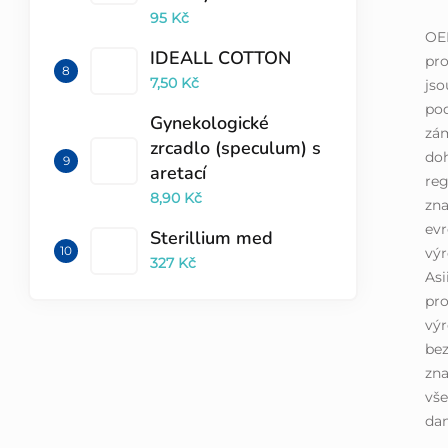
95 Kč
OE
IDEALL COTTON
pro
7,50 Kč
jso
pod
Gynekologické
zá
zrcadlo (speculum) s
doh
aretací
reg
8,90 Kč
zna
evr
Sterillium med
výr
327 Kč
Asi
pro
výr
bez
zna
vše
dan