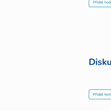
Přidat ho
Disk
Přidat ko