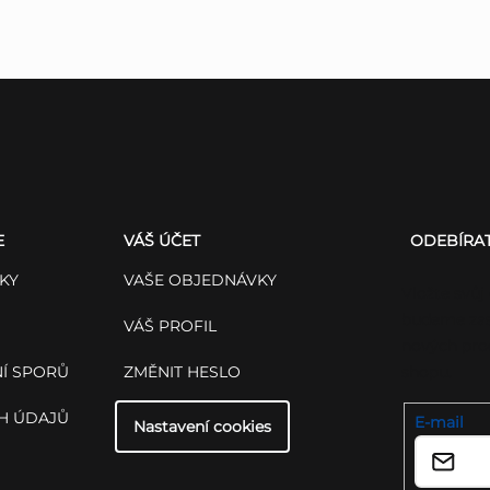
E
VÁŠ ÚČET
ODEBÍRA
KY
VAŠE OBJEDNÁVKY
Vložte svůj
budeme zas
VÁŠ PROFIL
nových pro
Í SPORŮ
ZMĚNIT HESLO
shopu.
H ÚDAJŮ
E-mail
Nastavení cookies