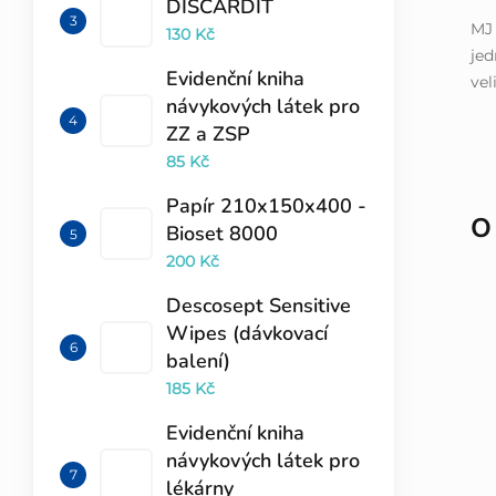
DISCARDIT
MJ 
130 Kč
jed
Evidenční kniha
vel
návykových látek pro
ZZ a ZSP
85 Kč
Papír 210x150x400 -
O
Bioset 8000
200 Kč
Descosept Sensitive
Wipes (dávkovací
balení)
185 Kč
Evidenční kniha
návykových látek pro
lékárny