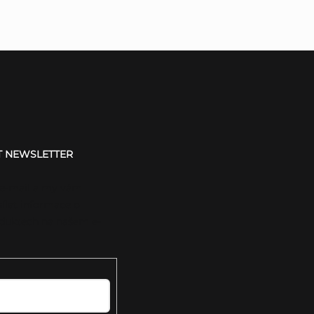
T NEWSLETTER
 e-mail a my vám
ílat informace o
duktech na našem e-