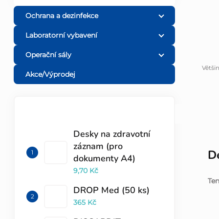
l
Ochrana a dezinfekce
Laboratorní vybavení
Operační sály
Větši
Akce/Výprodej
TOP 10 PRODUKTŮ
Desky na zdravotní
záznam (pro
De
dokumenty A4)
9,70 Kč
Ten
DROP Med (50 ks)
365 Kč