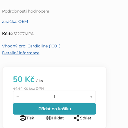
Průměrné
Podrobnosti hodnocení
hodnocení
Značka:
OEM
produktu
je
Kód:
XS1207MPA
0,0
z
Vhodný pro: Cardioline (100+)
5
Detailní informace
hvězdiček.
50 Kč
/ ks
44,64 Kč bez DPH
Přidat do košíku
Tisk
Hlídat
Sdílet