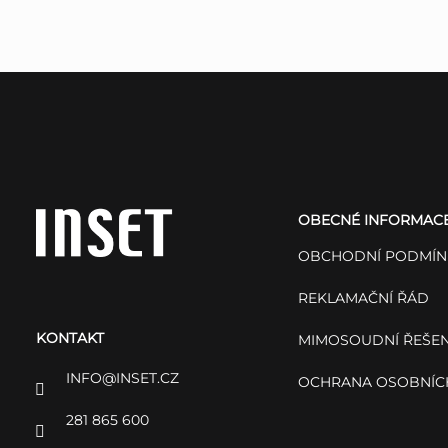
Z
á
OBECNÉ INFORMAC
p
OBCHODNÍ PODMÍN
a
REKLAMAČNÍ ŘÁD
KONTAKT
t
MIMOSOUDNÍ ŘEŠEN
INFO
@
INSET.CZ
OCHRANA OSOBNÍC
í
281 865 600