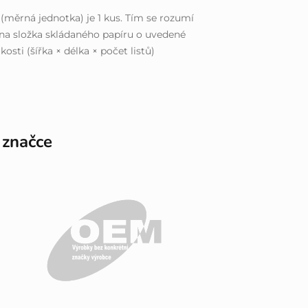
(měrná jednotka) je 1 kus. Tím se rozumí
na složka skládaného papíru o uvedené
ikosti (šířka × délka × počet listů)
 značce