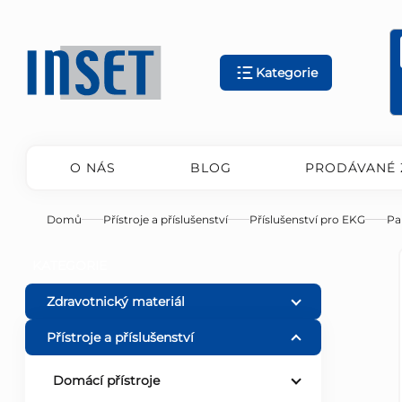
Přejít
na
obsah
Kategorie
O NÁS
BLOG
PRODÁVANÉ 
Domů
Přístroje a příslušenství
Příslušenství pro EKG
Pa
P
Přeskočit
KATEGORIE
kategorie
o
Zdravotnický materiál
Přístroje a příslušenství
s
Domácí přístroje
t