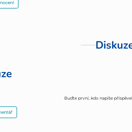
dnocení
Diskuz
uze
Buďte první, kdo napíše příspěve
mentář