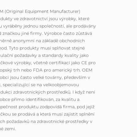
M (Original Equipment Manufacturer)
dukty ve zdravotnictví jsou výrobky, které
u vyráběny jednou společností, ale prodávány
 značkou jiné firmy. Výrobce často zůstává
měrně anonymní na základě obchodních
od. Tyto produkty musí splňovat stejné
ulační požadavky a standardy kvality jako
čkové výrobky, včetně certifikací jako CE pro
opský trh nebo FDA pro americký trh. OEM
obci jsou často velké továrny, především v
i, specializující se na velkoobjemovou
dukci zdravotnických prostředků. I když není
obce přímo identifikován, za kvalitu a
pečnost produktu zodpovídá firma, pod jejíž
čkou se prodává a která musí zajistit splnění
ch požadavků na zdravotnické prostředky v
é zemi.