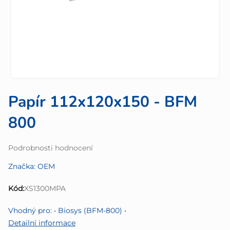
Papír 112x120x150 - BFM
800
Průměrné
Podrobnosti hodnocení
hodnocení
Značka:
OEM
produktu
je
Kód:
XS1300MPA
0,0
z
Vhodný pro: • Biosys (BFM-800) •
5
Detailní informace
hvězdiček.