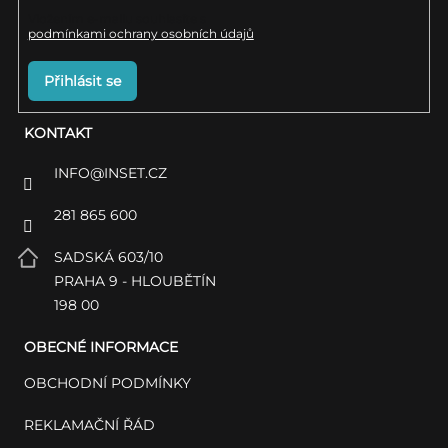
Vložením e-mailu souhlasíte s
podmínkami ochrany osobních údajů
Přihlásit se
KONTAKT
INFO
@
INSET.CZ
281 865 600
SADSKÁ 603/10
PRAHA 9 - HLOUBĚTÍN
198 00
OBECNÉ INFORMACE
OBCHODNÍ PODMÍNKY
REKLAMAČNÍ ŘÁD