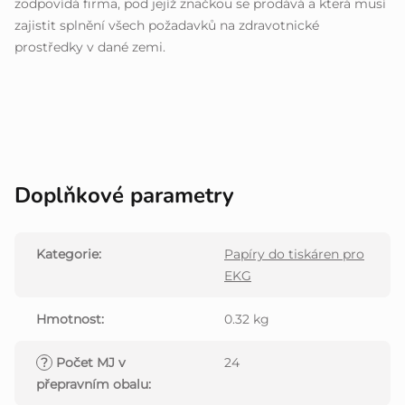
zodpovídá firma, pod jejíž značkou se prodává a která musí
zajistit splnění všech požadavků na zdravotnické
prostředky v dané zemi.
Doplňkové parametry
Kategorie
:
Papíry do tiskáren pro
EKG
Hmotnost
:
0.32 kg
?
Počet MJ v
24
přepravním obalu
: