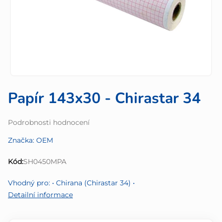
Papír 143x30 - Chirastar 34
Průměrné
Podrobnosti hodnocení
hodnocení
Značka:
OEM
produktu
je
Kód:
SH0450MPA
0,0
z
Vhodný pro: • Chirana (Chirastar 34) •
5
Detailní informace
hvězdiček.