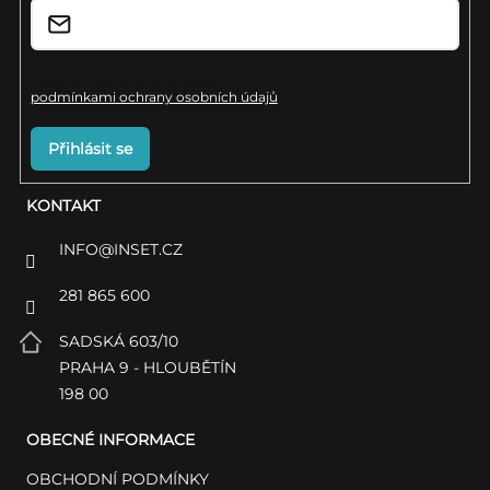
Vložením e-mailu souhlasíte s
podmínkami ochrany osobních údajů
Přihlásit se
KONTAKT
INFO
@
INSET.CZ
281 865 600
SADSKÁ 603/10
PRAHA 9 - HLOUBĚTÍN
198 00
OBECNÉ INFORMACE
OBCHODNÍ PODMÍNKY