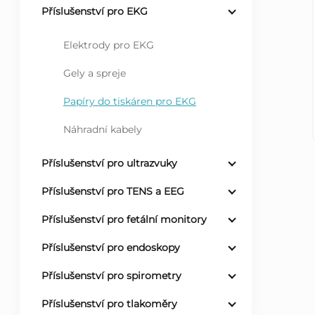
Příslušenství pro EKG
r
Elektrody pro EKG
a
Gely a spreje
n
Papíry do tiskáren pro EKG
n
Náhradní kabely
í
Příslušenství pro ultrazvuky
Příslušenství pro TENS a EEG
p
Příslušenství pro fetální monitory
a
Příslušenství pro endoskopy
n
Příslušenství pro spirometry
e
Příslušenství pro tlakoměry