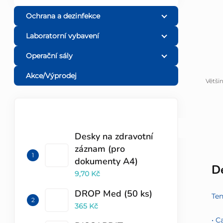
l
Ochrana a dezinfekce
Laboratorní vybavení
Operační sály
Akce/Výprodej
Větši
TOP 10 PRODUKTŮ
Desky na zdravotní
záznam (pro
dokumenty A4)
De
9,70 Kč
DROP Med (50 ks)
Ten
365 Kč
• C