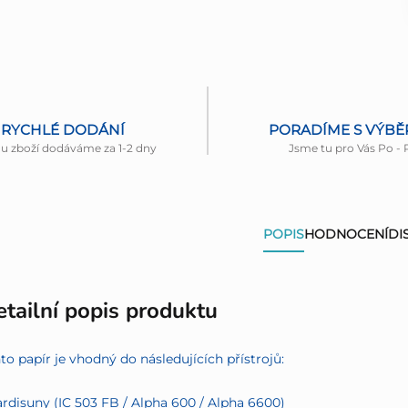
RYCHLÉ DODÁNÍ
PORADÍME S VÝB
nu zboží dodáváme za 1-2 dny
Jsme tu pro Vás Po - 
POPIS
HODNOCENÍ
DI
tailní popis produktu
to papír je vhodný do následujících přístrojů:
ardisuny (IC 503 FB / Alpha 600 / Alpha 6600)