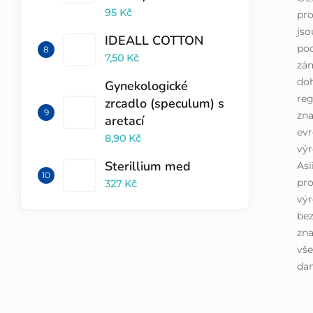
95 Kč
pro
jso
IDEALL COTTON
pod
7,50 Kč
zá
doh
Gynekologické
reg
zrcadlo (speculum) s
zna
aretací
evr
8,90 Kč
výr
Sterillium med
Asi
pro
327 Kč
výr
bez
zna
vše
dan