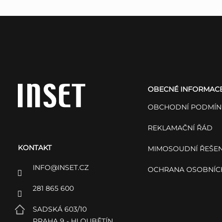
Z
á
OBECNÉ INFORMAC
p
OBCHODNÍ PODMÍN
a
REKLAMAČNÍ ŘÁD
KONTAKT
t
MIMOSOUDNÍ ŘEŠEN
INFO
@
INSET.CZ
OCHRANA OSOBNÍC
í
281 865 600
SADSKÁ 603/10
PRAHA 9 - HLOUBĚTÍN