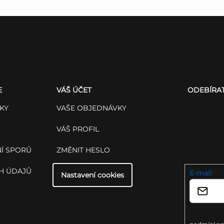
E
VÁŠ ÚČET
ODEBÍRA
KY
VAŠE OBJEDNÁVKY
Vložte svůj
budeme zas
VÁŠ PROFIL
nových pro
Í SPORŮ
ZMĚNIT HESLO
shopu.
H ÚDAJŮ
E-mail
Nastavení cookies
Vložením e-