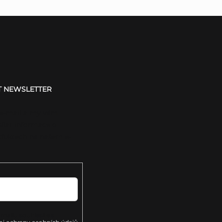
T NEWSLETTER
 e-mail a my vám
ílat informace o
duktech na našem e-
mailu souhlasíte s