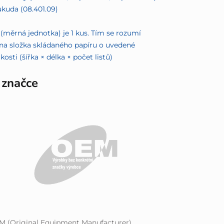
ukuda (08.401.09)
(měrná jednotka) je 1 kus. Tím se rozumí
na složka skládaného papíru o uvedené
ikosti (šířka × délka × počet listů)
 značce
M (Original Equipment Manufacturer)