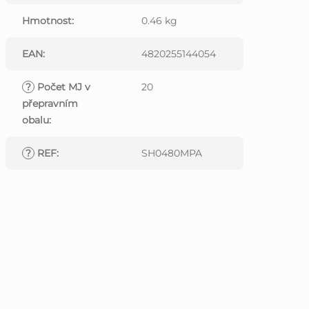
Hmotnost
:
0.46 kg
EAN
:
4820255144054
?
Počet MJ v
20
přepravním
obalu
:
?
REF
:
SH0480MPA