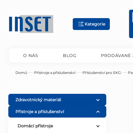
Přejít
na
obsah
Kategorie
O NÁS
BLOG
PRODÁVANÉ 
Domů
Přístroje a příslušenství
Příslušenství pro EKG
Pa
P
Přeskočit
KATEGORIE
kategorie
o
Zdravotnický materiál
Přístroje a příslušenství
s
Domácí přístroje
t