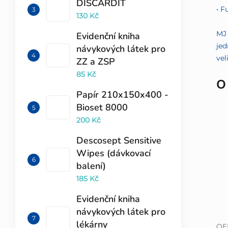
DISCARDIT
• F
130 Kč
MJ 
Evidenční kniha
jed
návykových látek pro
vel
ZZ a ZSP
85 Kč
O
Papír 210x150x400 -
Bioset 8000
200 Kč
Descosept Sensitive
Wipes (dávkovací
balení)
185 Kč
Evidenční kniha
návykových látek pro
lékárny
OE