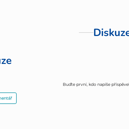
Diskuz
uze
Buďte první, kdo napíše příspěve
mentář