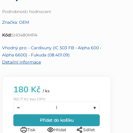
Průměrné
Podrobnosti hodnocení
hodnocení
Značka:
OEM
produktu
je
Kód:
SH0480MPA
0,0
z
Vhodný pro: • Cardisuny (IC 503 FB • Alpha 600 •
5
Alpha 6600) • Fukuda (08.401.09)
hvězdiček.
Detailní informace
180 Kč
/ ks
160,71 Kč bez DPH
Přidat do košíku
Tisk
Hlídat
Sdílet