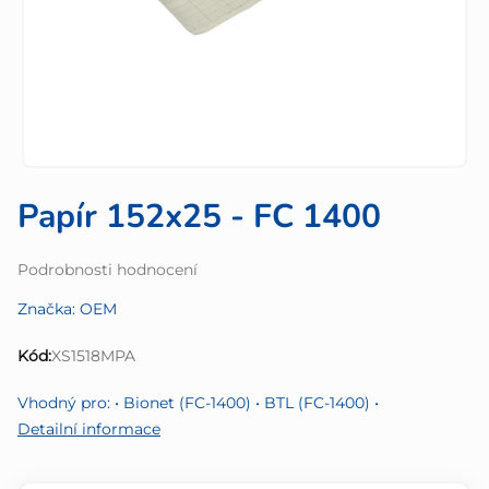
Papír 152x25 - FC 1400
Průměrné
Podrobnosti hodnocení
hodnocení
Značka:
OEM
produktu
je
Kód:
XS1518MPA
0,0
z
Vhodný pro: • Bionet (FC-1400) • BTL (FC-1400) •
5
Detailní informace
hvězdiček.