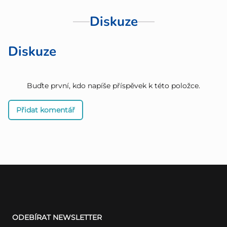
Diskuze
Diskuze
Buďte první, kdo napíše příspěvek k této položce.
Přidat komentář
Z
á
ODEBÍRAT NEWSLETTER
p