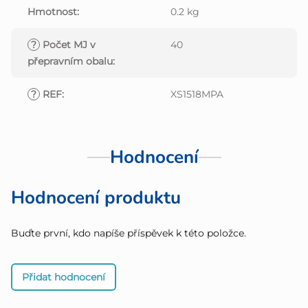
Hmotnost
:
0.2 kg
?
Počet MJ v
40
přepravním obalu
:
?
REF
:
XS1518MPA
Hodnocení
Hodnocení produktu
Buďte první, kdo napíše příspěvek k této položce.
Přidat hodnocení