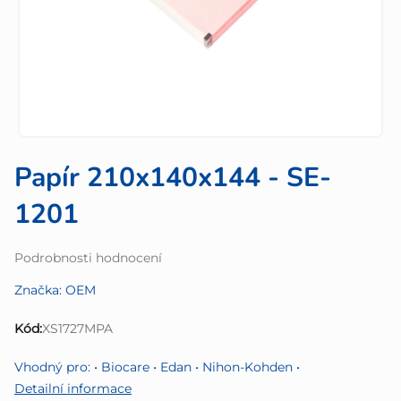
Papír 210x140x144 - SE-
1201
Průměrné
Podrobnosti hodnocení
hodnocení
Značka:
OEM
produktu
je
Kód:
XS1727MPA
0,0
z
Vhodný pro: • Biocare • Edan • Nihon-Kohden •
5
Detailní informace
hvězdiček.