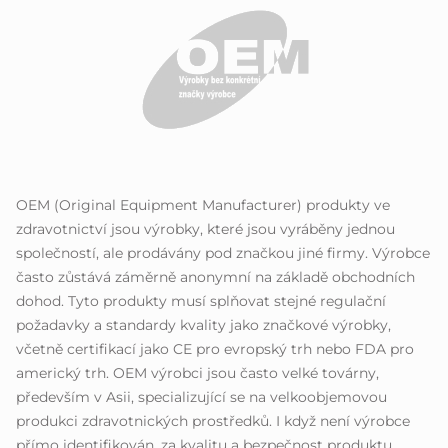
OEM (Original Equipment Manufacturer) produkty ve
zdravotnictví jsou výrobky, které jsou vyráběny jednou
společností, ale prodávány pod značkou jiné firmy. Výrobce
často zůstává záměrně anonymní na základě obchodních
dohod. Tyto produkty musí splňovat stejné regulační
požadavky a standardy kvality jako značkové výrobky,
včetně certifikací jako CE pro evropský trh nebo FDA pro
americký trh. OEM výrobci jsou často velké továrny,
především v Asii, specializující se na velkoobjemovou
produkci zdravotnických prostředků. I když není výrobce
přímo identifikován, za kvalitu a bezpečnost produktu