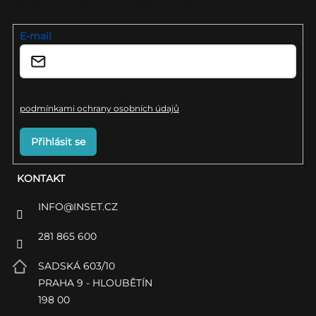
nových produktech na našem e-shopu.
t
í
E-mail
Vložením e-mailu souhlasíte s
podmínkami ochrany osobních údajů
Přihlásit se
KONTAKT
INFO
@
INSET.CZ
281 865 600
SADSKÁ 603/10
PRAHA 9 - HLOUBĚTÍN
198 00