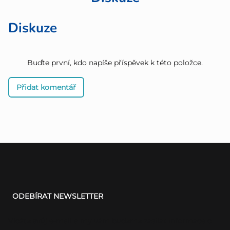
Diskuze
Buďte první, kdo napíše příspěvek k této položce.
Přidat komentář
Z
á
ODEBÍRAT NEWSLETTER
p
a
Vložte svůj e-mail a my vám budeme zasílat informace o