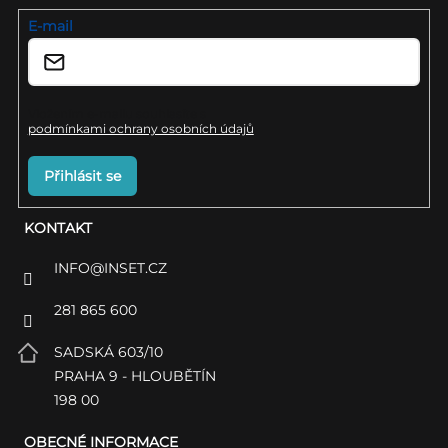
í
E-mail
Vložením e-mailu souhlasíte s
podmínkami ochrany osobních údajů
Přihlásit se
KONTAKT
INFO
@
INSET.CZ
281 865 600
SADSKÁ 603/10
PRAHA 9 - HLOUBĚTÍN
198 00
OBECNÉ INFORMACE