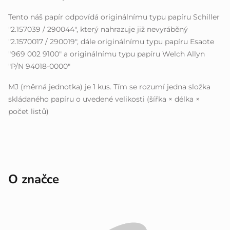
Tento náš papír odpovídá originálnímu typu papíru Schiller
"2.157039 / 290044", který nahrazuje již nevyráběný
"2.1570017 / 290019", dále originálnímu typu papíru Esaote
"969 002 9100" a originálnímu typu papíru Welch Allyn
"P/N 94018-0000"
MJ (měrná jednotka) je 1 kus. Tím se rozumí jedna složka
skládaného papíru o uvedené velikosti (šířka × délka ×
počet listů)
O značce