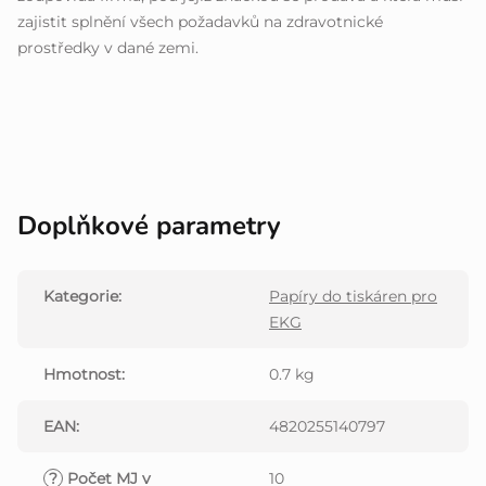
zajistit splnění všech požadavků na zdravotnické
prostředky v dané zemi.
Doplňkové parametry
Kategorie
:
Papíry do tiskáren pro
EKG
Hmotnost
:
0.7 kg
EAN
:
4820255140797
?
Počet MJ v
10