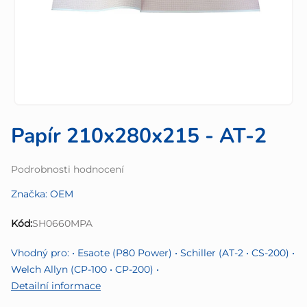
Papír 210x280x215 - AT-2
Průměrné
Podrobnosti hodnocení
hodnocení
Značka:
OEM
produktu
je
Kód:
SH0660MPA
0,0
z
Vhodný pro: • Esaote (P80 Power) • Schiller (AT-2 • CS-200) •
5
Welch Allyn (CP-100 • CP-200) •
hvězdiček.
Detailní informace