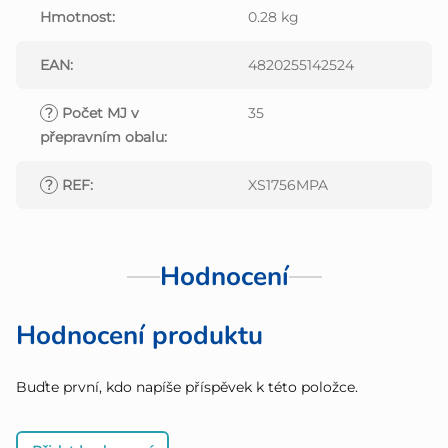
Hmotnost
:
0.28 kg
EAN
:
4820255142524
?
Počet MJ v
35
přepravním obalu
:
?
REF
:
XS1756MPA
Hodnocení
Hodnocení produktu
Buďte první, kdo napíše příspěvek k této položce.