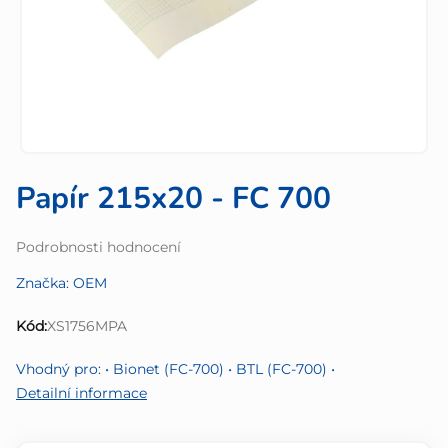
Papír 215x20 - FC 700
Průměrné
Podrobnosti hodnocení
hodnocení
Značka:
OEM
produktu
je
Kód:
XS1756MPA
0,0
z
Vhodný pro: • Bionet (FC-700) • BTL (FC-700) •
5
Detailní informace
hvězdiček.