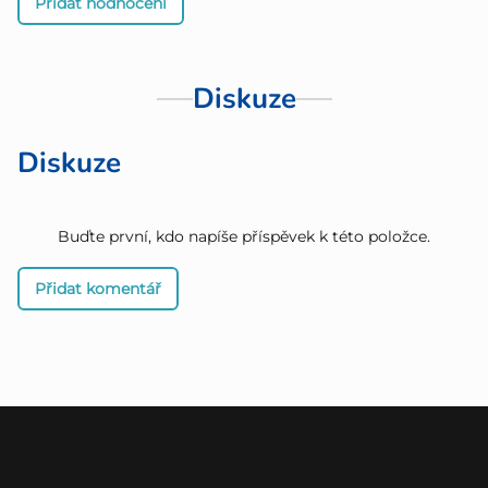
Přidat hodnocení
Diskuze
Diskuze
Buďte první, kdo napíše příspěvek k této položce.
Přidat komentář
Z