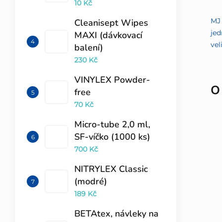
10 Kč
MJ 
Cleanisept Wipes
jed
MAXI (dávkovací
vel
balení)
230 Kč
VINYLEX Powder-
O
free
70 Kč
Micro-tube 2,0 ml,
SF-víčko (1000 ks)
700 Kč
NITRYLEX Classic
(modré)
189 Kč
BETAtex, návleky na