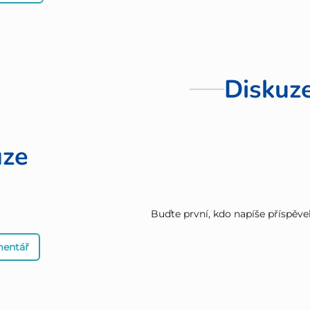
Diskuz
uze
Buďte první, kdo napíše příspěve
mentář