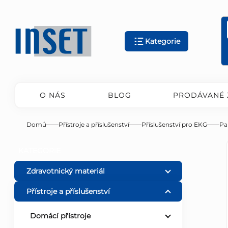
Přejít
na
obsah
Kategorie
O NÁS
BLOG
PRODÁVANÉ 
Domů
Přístroje a příslušenství
Příslušenství pro EKG
Pa
P
Přeskočit
KATEGORIE
kategorie
o
Zdravotnický materiál
Přístroje a příslušenství
s
Domácí přístroje
t