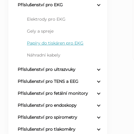
Příslušenství pro EKG
r
Elektrody pro EKG
a
Gely a spreje
n
Papíry do tiskáren pro EKG
n
Náhradní kabely
í
Příslušenství pro ultrazvuky
Příslušenství pro TENS a EEG
p
Příslušenství pro fetální monitory
a
Příslušenství pro endoskopy
n
Příslušenství pro spirometry
e
Příslušenství pro tlakoměry