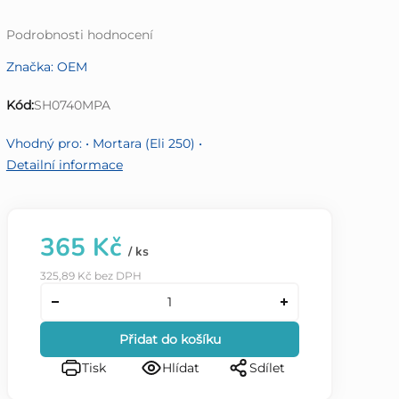
Průměrné
Podrobnosti hodnocení
hodnocení
Značka:
OEM
produktu
je
Kód:
SH0740MPA
0,0
z
Vhodný pro: • Mortara (Eli 250) •
5
Detailní informace
hvězdiček.
365 Kč
/ ks
325,89 Kč bez DPH
Přidat do košíku
Tisk
Hlídat
Sdílet