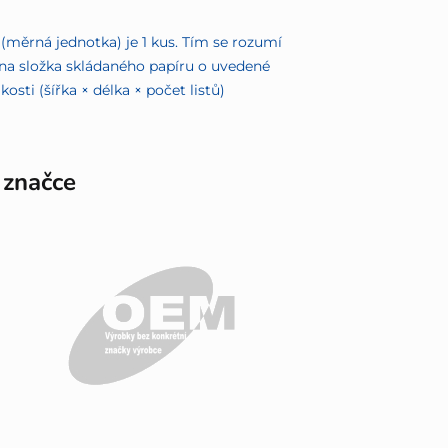
(měrná jednotka) je 1 kus. Tím se rozumí
na složka skládaného papíru o uvedené
ikosti (šířka × délka × počet listů)
 značce