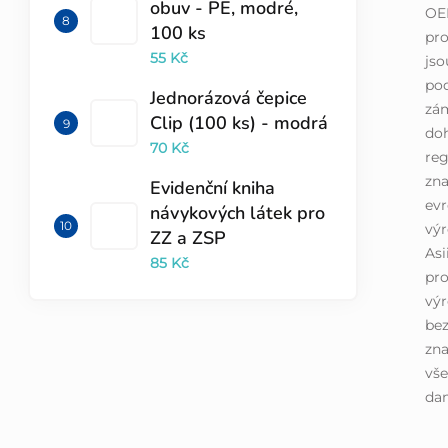
obuv - PE, modré,
OE
100 ks
pro
55 Kč
jso
pod
Jednorázová čepice
zá
Clip (100 ks) - modrá
doh
70 Kč
reg
zna
Evidenční kniha
evr
návykových látek pro
výr
ZZ a ZSP
Asi
85 Kč
pro
výr
bez
zna
vše
dan