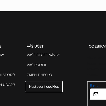
E
VÁŠ ÚČET
ODEBÍRA
KY
VAŠE OBJEDNÁVKY
Vložte svůj
budeme zas
VÁŠ PROFIL
nových pro
Í SPORŮ
ZMĚNIT HESLO
shopu.
H ÚDAJŮ
E-mail
Nastavení cookies