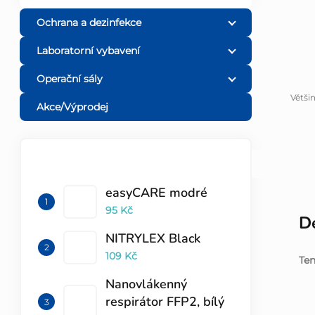
l
Ochrana a dezinfekce
Laboratorní vybavení
Operační sály
Větši
Akce/Výprodej
TOP 10 PRODUKTŮ
easyCARE modré
95 Kč
De
NITRYLEX Black
109 Kč
Ten
Nanovlákenný
respirátor FFP2, bílý