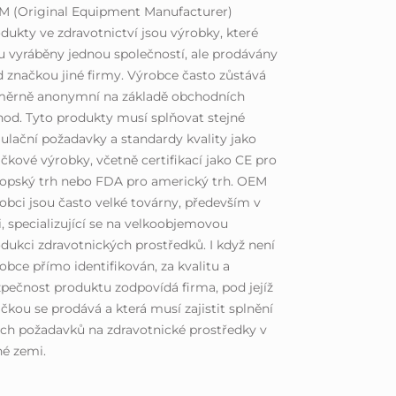
M (Original Equipment Manufacturer)
dukty ve zdravotnictví jsou výrobky, které
u vyráběny jednou společností, ale prodávány
 značkou jiné firmy. Výrobce často zůstává
měrně anonymní na základě obchodních
od. Tyto produkty musí splňovat stejné
ulační požadavky a standardy kvality jako
čkové výrobky, včetně certifikací jako CE pro
opský trh nebo FDA pro americký trh. OEM
obci jsou často velké továrny, především v
i, specializující se na velkoobjemovou
dukci zdravotnických prostředků. I když není
obce přímo identifikován, za kvalitu a
pečnost produktu zodpovídá firma, pod jejíž
čkou se prodává a která musí zajistit splnění
ch požadavků na zdravotnické prostředky v
é zemi.