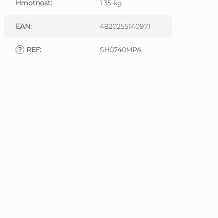
Hmotnost
:
1.35 kg
EAN
:
4820255140971
?
REF
:
SH0740MPA