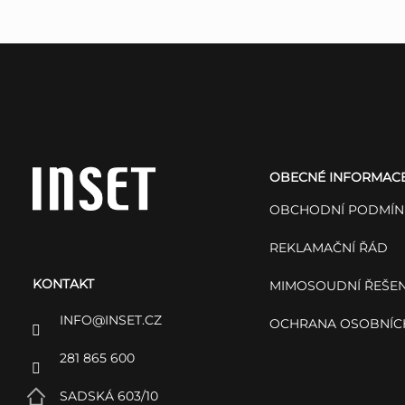
Z
á
OBECNÉ INFORMAC
p
OBCHODNÍ PODMÍN
a
REKLAMAČNÍ ŘÁD
KONTAKT
t
MIMOSOUDNÍ ŘEŠEN
INFO
@
INSET.CZ
OCHRANA OSOBNÍC
í
281 865 600
SADSKÁ 603/10