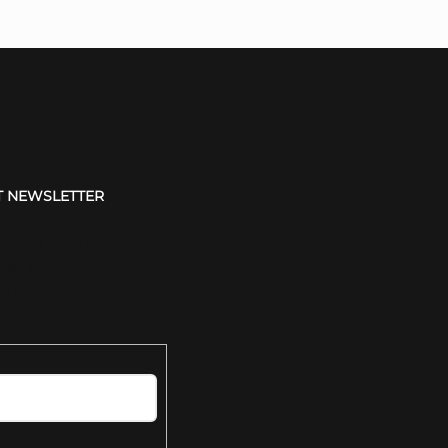
T NEWSLETTER
 e-mail a my vám
ílat informace o
duktech na našem e-