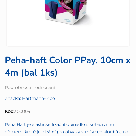
Peha-haft Color PPay, 10cm x
4m (bal 1ks)
Průměrné
Podrobnosti hodnocení
hodnocení
Značka:
Hartmann-Rico
produktu
je
Kód:
300004
0,0
z
Peha Haft je elastické fixační obinadlo s kohezivním
5
efektem, které je ideální pro obvazy v místech kloubů a na
hvězdiček.