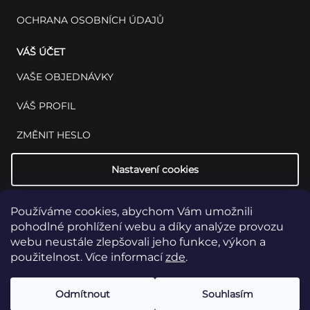
OCHRANA OSOBNÍCH ÚDAJŮ
VÁŠ ÚČET
VAŠE OBJEDNÁVKY
VÁŠ PROFIL
ZMĚNIT HESLO
Nastavení cookies
Používáme cookies, abychom Vám umožnili
pohodlné prohlížení webu a díky analýze provozu
webu neustále zlepšovali jeho funkce, výkon a
použitelnost. Více informací
zde
.
Copyright 2026
INSET: Med & Lab
Všechna práva vyhrazena.
Upravit
Odmítnout
Souhlasím
nastavení cookies