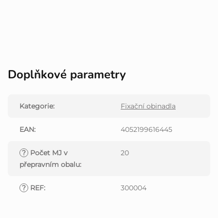
Doplňkové parametry
Kategorie
:
Fixační obinadla
EAN
:
4052199616445
?
Počet MJ v
20
přepravním obalu
:
?
REF
:
300004