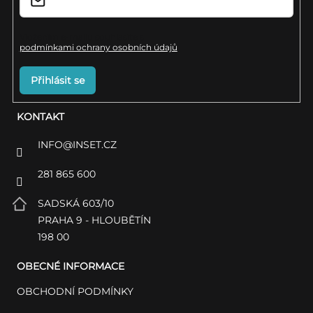
Vložením e-mailu souhlasíte s
podmínkami ochrany osobních údajů
Přihlásit se
KONTAKT
INFO
@
INSET.CZ
281 865 600
SADSKÁ 603/10
PRAHA 9 - HLOUBĚTÍN
198 00
OBECNÉ INFORMACE
OBCHODNÍ PODMÍNKY