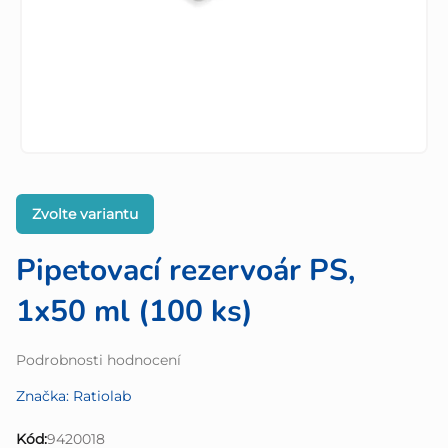
Zvolte variantu
Pipetovací rezervoár PS,
1x50 ml (100 ks)
Průměrné
Podrobnosti hodnocení
hodnocení
Značka:
Ratiolab
produktu
je
Kód:
9420018
0,0