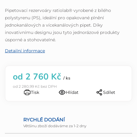
z
Pipetovací rezervoáry ratiolab® vyrobené z bílého
5
polystyrenu (PS), ideální pro opakované plnění
hvězdiček.
jednokanálových a vícekanálových pipet. Díky
inovativnímu designu jsou tyto jednorázové produkty
úsporné a stohovatelné.
Detailní informace
od
2 760 Kč
/ ks
od
2 280,99 Kč
bez DPH
Tisk
Hlídat
Sdílet
RYCHLÉ DODÁNÍ
Většinu zboží dodáváme za 1-2 dny