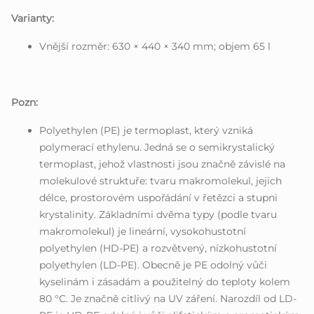
Varianty:
Vnější rozměr: 630 × 440 × 340 mm; objem 65 l
Pozn:
Polyethylen (PE) je termoplast, který vzniká
polymerací ethylenu. Jedná se o semikrystalický
termoplast, jehož vlastnosti jsou značně závislé na
molekulové struktuře: tvaru makromolekul, jejich
délce, prostorovém uspořádání v řetězci a stupni
krystalinity. Základními dvěma typy (podle tvaru
makromolekul) je lineární, vysokohustotní
polyethylen (HD-PE) a rozvětvený, nízkohustotní
polyethylen (LD-PE). Obecně je PE odolný vůči
kyselinám i zásadám a použitelný do teploty kolem
80 °C. Je značně citlivý na UV záření. Narozdíl od LD-