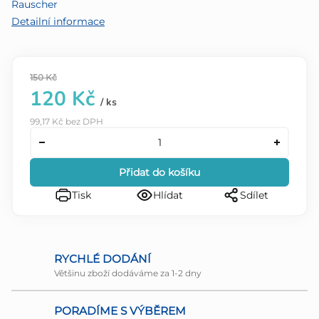
Rauscher
hvězdiček.
Detailní informace
150 Kč
120 Kč
/ ks
99,17 Kč bez DPH
Přidat do košíku
Tisk
Hlídat
Sdílet
RYCHLÉ DODÁNÍ
Většinu zboží dodáváme za 1-2 dny
PORADÍME S VÝBĚREM