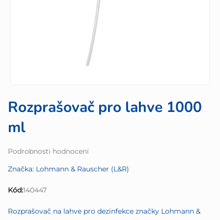
Rozprašovač pro lahve 1000
ml
Průměrné
Podrobnosti hodnocení
hodnocení
Značka:
Lohmann & Rauscher (L&R)
produktu
je
Kód:
140447
0,0
z
Rozprašovač na lahve pro dezinfekce značky Lohmann &
5