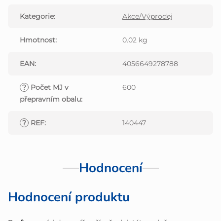
Kategorie
:
Akce/Výprodej
Hmotnost
:
0.02 kg
EAN
:
4056649278788
?
Počet MJ v
600
přepravním obalu
:
?
REF
:
140447
Hodnocení
Hodnocení produktu