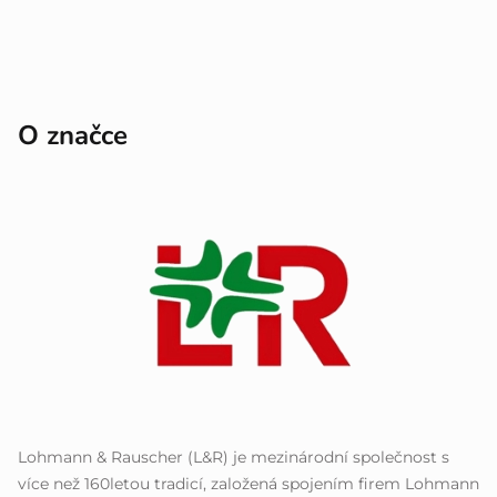
O značce
Lohmann & Rauscher (L&R) je mezinárodní společnost s
více než 160letou tradicí, založená spojením firem Lohmann