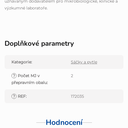
uznávaným dodavatelem pro mikrobiologické, klinické a
výzkumné laboratoře.
Doplňkové parametry
Kategorie
:
Sáčky a pytle
?
Počet MJ v
2
přepravním obalu
:
?
REF
:
172035
Hodnocení