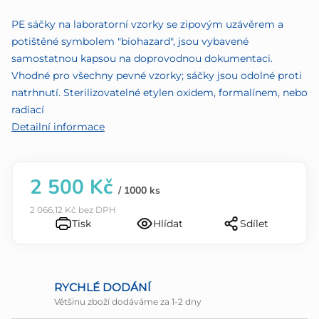
z
PE sáčky na laboratorní vzorky se zipovým uzávěrem a
5
potištěné symbolem "biohazard", jsou vybavené
hvězdiček.
samostatnou kapsou na doprovodnou dokumentaci.
Vhodné pro všechny pevné vzorky; sáčky jsou odolné proti
natrhnutí. Sterilizovatelné etylen oxidem, formalínem, nebo
radiací
Detailní informace
2 500 Kč
/ 1000 ks
2 066,12 Kč bez DPH
Tisk
Hlídat
Sdílet
RYCHLÉ DODÁNÍ
Většinu zboží dodáváme za 1-2 dny