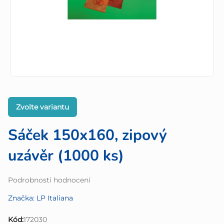
Zvolte variantu
Sáček 150x160, zipový
uzávěr (1000 ks)
Průměrné
Podrobnosti hodnocení
hodnocení
Značka:
LP Italiana
produktu
je
Kód:
172030
0,0