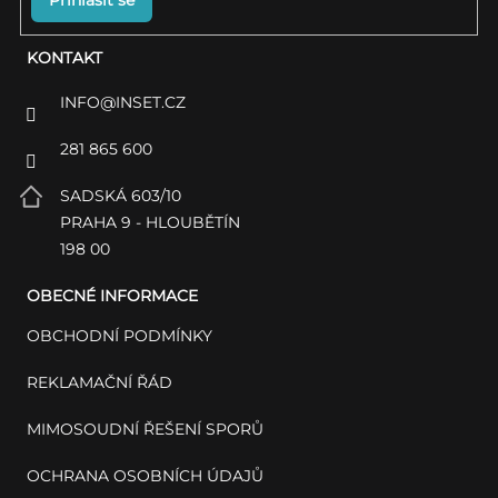
Přihlásit se
KONTAKT
INFO
@
INSET.CZ
281 865 600
SADSKÁ 603/10
PRAHA 9 - HLOUBĚTÍN
198 00
OBECNÉ INFORMACE
OBCHODNÍ PODMÍNKY
REKLAMAČNÍ ŘÁD
MIMOSOUDNÍ ŘEŠENÍ SPORŮ
OCHRANA OSOBNÍCH ÚDAJŮ