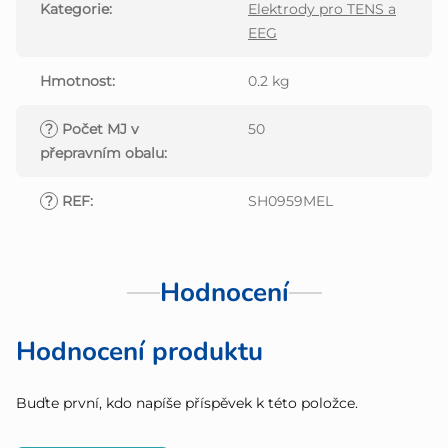
Kategorie
:
Elektrody pro TENS a
EEG
Hmotnost
:
0.2 kg
?
Počet MJ v
50
přepravním obalu
:
?
REF
:
SH0959MEL
Hodnocení
Hodnocení produktu
Buďte první, kdo napíše příspěvek k této položce.