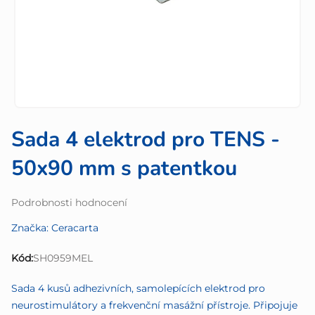
Sada 4 elektrod pro TENS -
50x90 mm s patentkou
Průměrné
Podrobnosti hodnocení
hodnocení
Značka:
Ceracarta
produktu
je
Kód:
SH0959MEL
0,0
z
Sada 4 kusů adhezivních, samolepících elektrod pro
5
neurostimulátory a frekvenční masážní přístroje. Připojuje
hvězdiček.