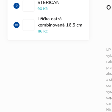
STERICAN
O
90 Kč
Lžička ostrá
kombinovaná 16,5 cm
116 Kč
LP 
vyb
rok
pla
zku
a s
cer
vys
exp
uz
kli