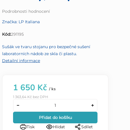
Průměrné
Podrobnosti hodnocení
hodnocení
Značka:
LP Italiana
produktu
je
Kód:
291195
0,0
z
Sušák ve tvaru stojanu pro bezpečné sušení
5
laboratorních nádob ze skla či plastu.
hvězdiček.
Detailní informace
1 650 Kč
/ ks
1 363,64 Kč bez DPH
Přidat do košíku
Tisk
Hlídat
Sdílet