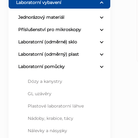
Laboratorní vybavení
r
Jednorázový materiál
a
Příslušenství pro mikroskopy
n
Laboratorní (odměrné) sklo
Laboratorní (odměrný) plast
n
Laboratorní pomůcky
í
Dózy a kanystry
p
GL uzávěry
a
Plastové laboratorní láhve
n
Nádoby, krabice, tácy
e
Nálevky a násypky