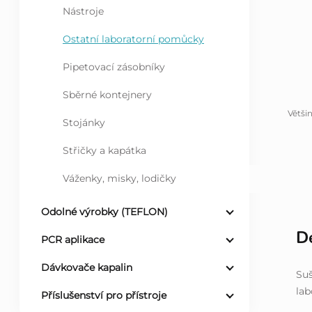
Nástroje
l
Ostatní laboratorní pomůcky
Pipetovací zásobníky
Sběrné kontejnery
Větši
Stojánky
Střičky a kapátka
Váženky, misky, lodičky
Odolné výrobky (TEFLON)
De
PCR aplikace
Dávkovače kapalin
Suš
lab
Příslušenství pro přístroje