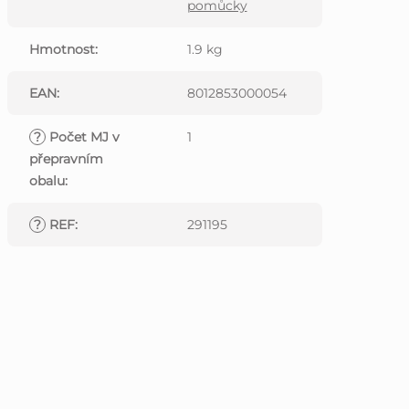
pomůcky
Hmotnost
:
1.9 kg
EAN
:
8012853000054
?
Počet MJ v
1
přepravním
obalu
:
?
REF
:
291195