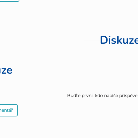
Diskuz
uze
Buďte první, kdo napíše příspěve
mentář