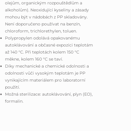
olejům, organickým rozpouštědlům a
alkoholům). Neoxidující kyseliny a zásady
mohou být v nádobách z PP skladovány.
Není doporučeno používat na benzín,
chloroform, trichlorethylen, toluen.
Polypropylen odolává opakovanému
autoklávování a občasné expozici teplotám
až 140 °C. Při teplotách kolem 150 °C
měkne, kolem 160 °C se taví.
Díky mechanické a chemické odolnosti a
odolnosti vůči vysokým teplotám je PP
vynikajícím materiálem pro laboratorní
použití.
Možná sterilizace: autoklávování, plyn (EO),
formalin.