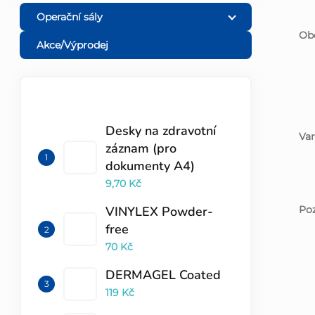
Operační sály
Obe
Akce/Výprodej
TOP 10 PRODUKTŮ
Desky na zdravotní
Var
záznam (pro
dokumenty A4)
9,70 Kč
Poz
VINYLEX Powder-
free
70 Kč
DERMAGEL Coated
119 Kč