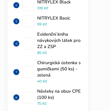
NITRYLEX Black
109 Kč
NITRYLEX Basic
99 Kč
Evidenční kniha
návykových látek pro
ZZ a ZSP
85 Kč
Chirurgická ústenka s
gumičkami (50 ks) -
zelená
40 Kč
Návleky na obuv CPE
(100 ks)
75 Kč