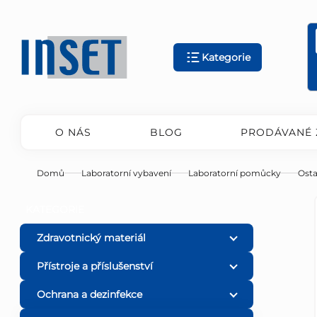
Přejít
na
obsah
Kategorie
O NÁS
BLOG
PRODÁVANÉ 
Domů
Laboratorní vybavení
Laboratorní pomůcky
Osta
P
Přeskočit
KATEGORIE
kategorie
o
Zdravotnický materiál
Přístroje a příslušenství
s
Ochrana a dezinfekce
t