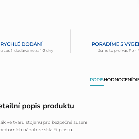
RYCHLÉ DODÁNÍ
PORADÍME S VÝB
nu zboží dodáváme za 1-2 dny
Jsme tu pro Vás Po - 
POPIS
HODNOCENÍ
DI
tailní popis produktu
ák ve tvaru stojanu pro bezpečné sušení
oratorních nádob ze skla či plastu.