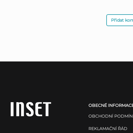
Přidat ko
Z
á
OBECNÉ INFORMAC
p
OBCHODNÍ PODMÍN
a
REKLAMAČNÍ ŘÁD