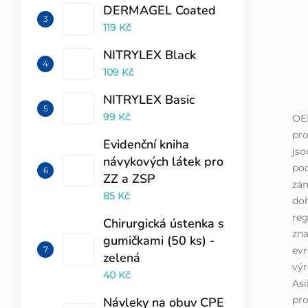
DERMAGEL Coated
119 Kč
NITRYLEX Black
109 Kč
NITRYLEX Basic
99 Kč
OE
pro
Evidenční kniha
jso
návykových látek pro
pod
ZZ a ZSP
zá
85 Kč
doh
reg
Chirurgická ústenka s
zna
gumičkami (50 ks) -
evr
zelená
výr
40 Kč
Asi
pro
Návleky na obuv CPE