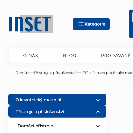
Přejít
na
obsah
Kategorie
O NÁS
BLOG
PRODÁVANÉ 
Domů
Přístroje a příslušenství
Příslušenství pro fetální mo
P
Přeskočit
KATEGORIE
kategorie
o
Zdravotnický materiál
Přístroje a příslušenství
s
Domácí přístroje
t