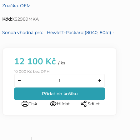
Značka:
OEM
produktu
je
Kód:
XS2989MKA
0,0
z
Sonda vhodná pro: • Hewlett-Packard (8040, 8041) •
5
hvězdiček.
12 100 Kč
/ ks
10 000 Kč bez DPH
Přidat do košíku
Tisk
Hlídat
Sdílet