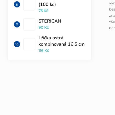
výr
(100 ks)
bez
75 Kč
zna
STERICAN
vše
90 Kč
dan
Lžička ostrá
kombinovaná 16,5 cm
116 Kč