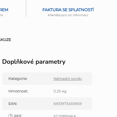
ĚREM
FAKTURA SE SPLATNOSTÍ
Pá
Klikněte pro víc informací
SKUZE
Doplňkové parametry
Kategorie
:
Náhradní sondy
Hmotnost
:
0.25 kg
EAN
:
6931973455969
?
REF
:
XS2989MKA