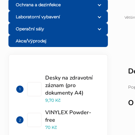
Ochrana a dezinfekce
l
Laboratorní vybavení
Větši
Operační sály
Akce/Výprodej
TOP 10 PRODUKTŮ
De
Desky na zdravotní
záznam (pro
Pop
dokumenty A4)
9,70 Kč
O
VINYLEX Powder-
free
70 Kč