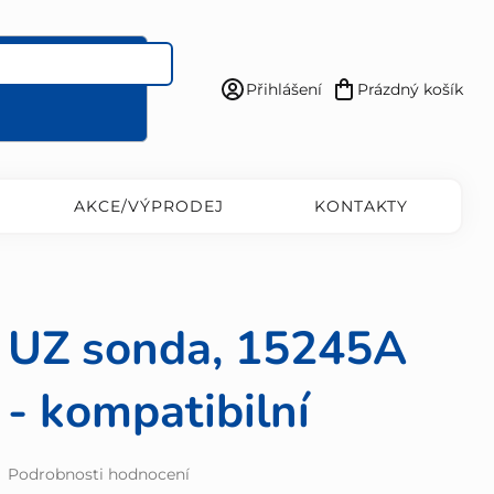
Přihlášení
Prázdný košík
Nákupní
košík
AKCE/VÝPRODEJ
KONTAKTY
UZ sonda, 15245A
- kompatibilní
Průměrné
Podrobnosti hodnocení
hodnocení