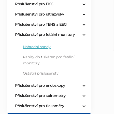
Příslušenství pro EKG
r
Příslušenství pro ultrazvuky
a
Příslušenství pro TENS a EEG
n
Příslušenství pro fetální monitory
n
Náhradní sondy
Papíry do tiskáren pro fetální
í
monitory
p
Ostatní příslušenství
a
Příslušenství pro endoskopy
n
Příslušenství pro spirometry
Příslušenství pro tlakoměry
e