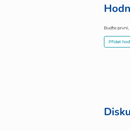
Hodn
Buďte první,
Přidat ho
Disk