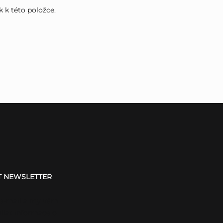
k k této položce.
T NEWSLETTER
 e-mail a my vám
ílat informace o