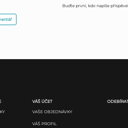
Buďte první, kdo napíše příspěve
mentář
E
VÁŠ ÚČET
ODEBÍRA
KY
VAŠE OBJEDNÁVKY
Vložte svůj
budeme zas
VÁŠ PROFIL