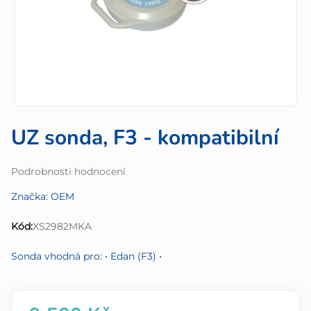
UZ sonda, F3 - kompatibilní
Průměrné
Podrobnosti hodnocení
hodnocení
Značka:
OEM
produktu
je
Kód:
XS2982MKA
0,0
z
Sonda vhodná pro: • Edan (F3) •
5
hvězdiček.