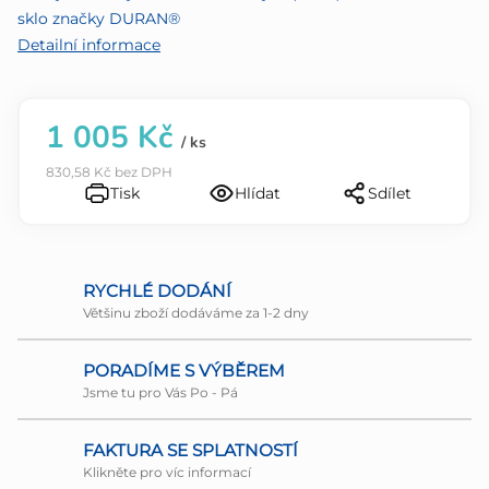
5
sklo značky DURAN®
hvězdiček.
Detailní informace
1 005 Kč
/ ks
830,58 Kč bez DPH
Tisk
Hlídat
Sdílet
RYCHLÉ DODÁNÍ
Většinu zboží dodáváme za 1-2 dny
PORADÍME S VÝBĚREM
Jsme tu pro Vás Po - Pá
FAKTURA SE SPLATNOSTÍ
Klikněte pro víc informací