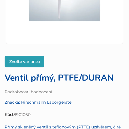
Zvolte variantu
Ventil přímý, PTFE/DURAN
Průměrné
Podrobnosti hodnocení
hodnocení
Značka:
Hirschmann Laborgeräte
produktu
je
Kód:
8901060
0,0
z
Přímý skleněný ventil s teflonovým (PTFE) uzávěrem, čiré