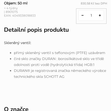
Objem: 50 ml
830,58 Kč bez DPH
> 4 týdny
| 8901075
EAN:
4049338018833
Detailní popis produktu
Skleněný ventil:
přímý skleněný ventil s teflonovým (PTFE) uzávěrem
čiré sklo značky DURAN : borosilkátové sklo ve třídě
odolnosti proti vodě (hydrolytická třída) HGB:1
DURAN® je registrovaná značka německého výrobce
technického skla SCHOTT AG
O značce