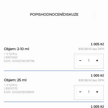
POPIS
HODNOCENÍ
DISKUZE
1 005 Kč
Objem: 2-10 ml
830,58 Kč bez DPH
> 4 týdny
| 8901060
EAN:
4049338018796
1 005 Kč
Objem: 25 ml
830,58 Kč bez DPH
> 4 týdny
| 8901070
EAN:
4049338018819
1 005 Kč