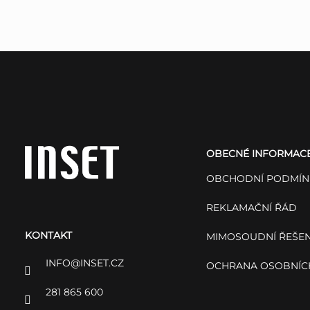
Z
á
OBECNÉ INFORMAC
p
OBCHODNÍ PODMÍN
a
REKLAMAČNÍ ŘÁD
KONTAKT
t
MIMOSOUDNÍ ŘEŠEN
INFO
@
INSET.CZ
OCHRANA OSOBNÍC
í
281 865 600