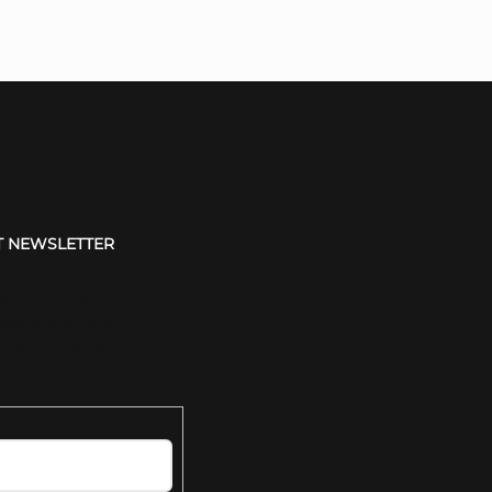
T NEWSLETTER
 e-mail a my vám
ílat informace o
duktech na našem e-