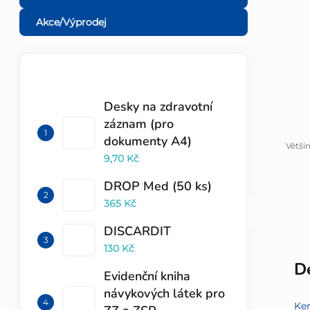
l
Akce/Výprodej
TOP 10 PRODUKTŮ
Desky na zdravotní
záznam (pro
dokumenty A4)
Větši
9,70 Kč
DROP Med (50 ks)
365 Kč
DISCARDIT
130 Kč
De
Evidenční kniha
návykových látek pro
Ke