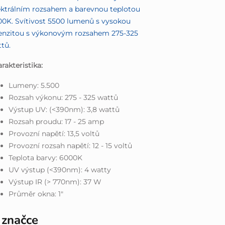
ktrálním rozsahem a barevnou teplotou
0K. Svítivost 5500 lumenů s vysokou
tenzitou s výkonovým rozsahem 275-325
tů.
rakteristika:
Lumeny: 5.500
Rozsah výkonu: 275 - 325 wattů
Výstup UV: (<390nm): 3,8 wattů
Rozsah proudu: 17 - 25 amp
Provozní napětí: 13,5 voltů
Provozní rozsah napětí: 12 - 15 voltů
Teplota barvy: 6000K
UV výstup (<390nm): 4 watty
Výstup IR (> 770nm): 37 W
Průměr okna: 1"
 značce