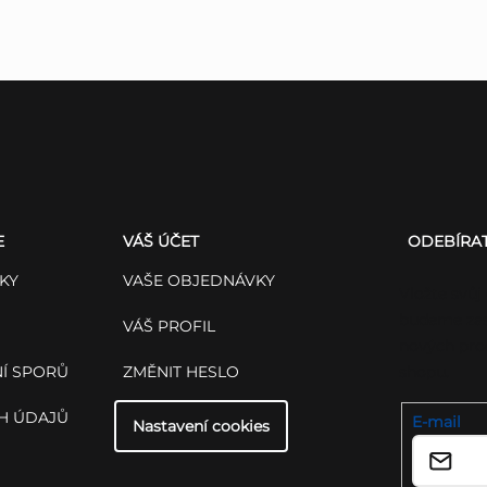
E
VÁŠ ÚČET
ODEBÍRA
KY
VAŠE OBJEDNÁVKY
Vložte svůj
budeme zas
VÁŠ PROFIL
nových pro
Í SPORŮ
ZMĚNIT HESLO
shopu.
H ÚDAJŮ
E-mail
Nastavení cookies