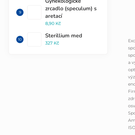
Gynekologické
zrcadlo (speculum) s
aretací
8,90 Kč
Sterillium med
Exc
327 Kč
spo
spo
a v
opt
vý
end
Fir
zdr
osv
Spo
Ame
ISO