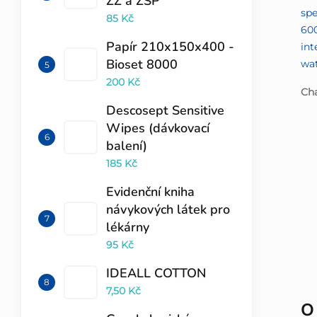
ZZ a ZSP
spe
85 Kč
600
Papír 210x150x400 -
in
Bioset 8000
wat
200 Kč
Cha
Descosept Sensitive
Wipes (dávkovací
balení)
185 Kč
Evidenční kniha
návykových látek pro
lékárny
95 Kč
IDEALL COTTON
7,50 Kč
O