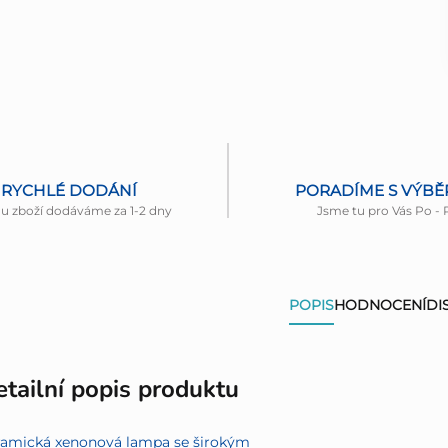
RYCHLÉ DODÁNÍ
PORADÍME S VÝB
nu zboží dodáváme za 1-2 dny
Jsme tu pro Vás Po - 
POPIS
HODNOCENÍ
DI
tailní popis produktu
ramická xenonová lampa se širokým