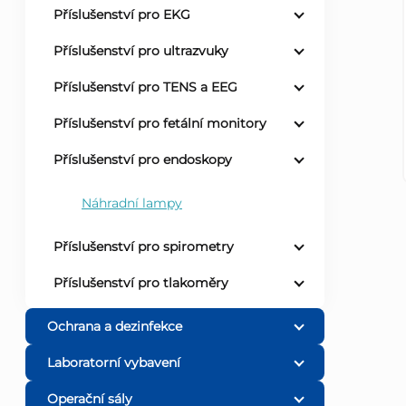
Příslušenství pro EKG
r
Příslušenství pro ultrazvuky
a
Příslušenství pro TENS a EEG
n
Příslušenství pro fetální monitory
Příslušenství pro endoskopy
n
Náhradní lampy
í
Příslušenství pro spirometry
p
Příslušenství pro tlakoměry
a
Ochrana a dezinfekce
n
Laboratorní vybavení
e
Operační sály