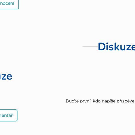
dnocení
Diskuz
uze
Buďte první, kdo napíše příspěve
mentář