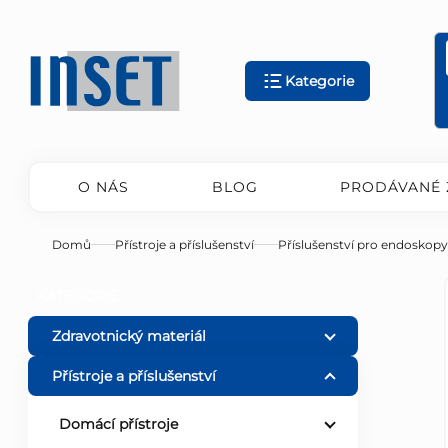
Přejít
na
obsah
Kategorie
O NÁS
BLOG
PRODÁVANÉ 
Domů
Přístroje a příslušenství
Příslušenství pro endoskopy
P
Přeskočit
KATEGORIE
kategorie
o
Zdravotnický materiál
Přístroje a příslušenství
s
Domácí přístroje
t