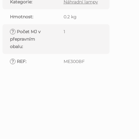
Kategorie
:
Náhradní lampy
Hmotnost
:
0.2 kg
?
Počet MJ v
1
přepravním
obalu
:
?
REF
:
ME300BF