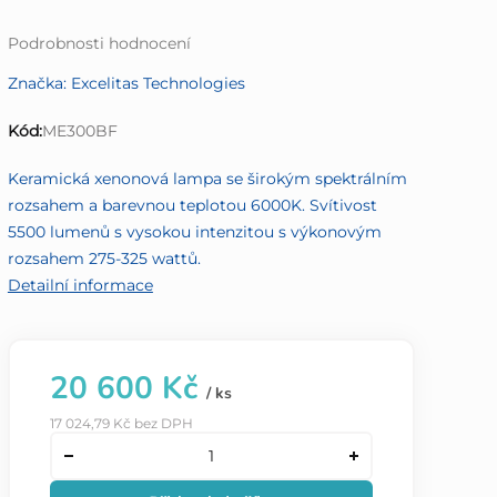
Průměrné
Podrobnosti hodnocení
hodnocení
Značka:
Excelitas Technologies
produktu
je
Kód:
ME300BF
0,0
z
Keramická xenonová lampa se širokým spektrálním
5
rozsahem a barevnou teplotou 6000K. Svítivost
hvězdiček.
5500 lumenů s vysokou intenzitou s výkonovým
rozsahem 275-325 wattů.
Detailní informace
20 600 Kč
/ ks
17 024,79 Kč bez DPH