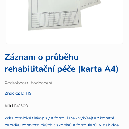
Záznam o průběhu
rehabilitační péče (karta A4)
Průměrné
Podrobnosti hodnocení
hodnocení
Značka:
DITIS
produktu
je
Kód:
1141500
0,0
z
Zdravotnické tiskopisy a formuláře - vybírejte z bohaté
5
nabídku zdravotnických tiskopisů a formulářů. V nabídce
hvězdiček.