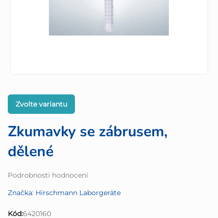
Zvolte variantu
Zkumavky se zábrusem,
dělené
Průměrné
Podrobnosti hodnocení
hodnocení
Značka:
Hirschmann Laborgeräte
produktu
je
Kód:
6420160
0,0