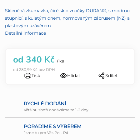
z
Skleněná zkumavka, čiré sklo značky DURAN®, s modrou
5
stupnicí, s kulatým dnem, normovaným zábrusem (NZ) a
hvězdiček.
plastovým uzávěrem
Detailní informace
od
340 Kč
/ ks
od
280,99 Kč
bez DPH
Tisk
Hlídat
Sdílet
RYCHLÉ DODÁNÍ
Většinu zboží dodáváme za 1-2 dny
PORADÍME S VÝBĚREM
Jsme tu pro Vás Po - Pá