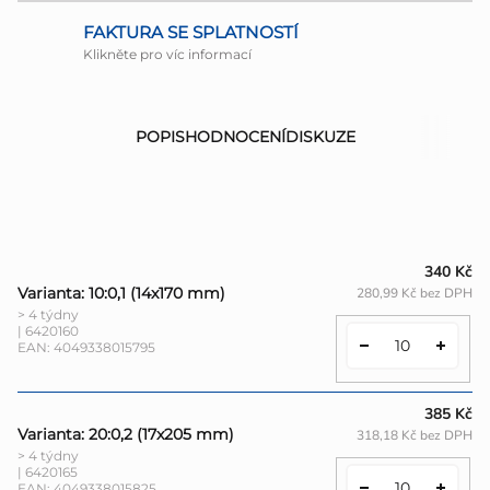
FAKTURA SE SPLATNOSTÍ
Klikněte pro víc informací
POPIS
HODNOCENÍ
DISKUZE
340 Kč
Varianta: 10:0,1 (14x170 mm)
280,99 Kč bez DPH
> 4 týdny
| 6420160
EAN:
4049338015795
385 Kč
Varianta: 20:0,2 (17x205 mm)
318,18 Kč bez DPH
> 4 týdny
| 6420165
EAN:
4049338015825