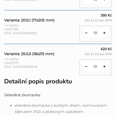
390 Kč
Varianta: 20:0,1 (17x205 mm)
322,31 Kč bez DPH
> 4 týdny
| 6420166
EAN:
4049338015832
420 Kč
Varianta: 25:0,5 (18x215 mm)
347,11 Kč bez DPH
> 4 týdny
| 6420170
EAN:
4049338015849
Detailní popis produktu
Skleněná zkumavka:
skleněná zkumavka s kulatým dnem, normovaným
zábrusem (NZ) a plastovým uzávěrem