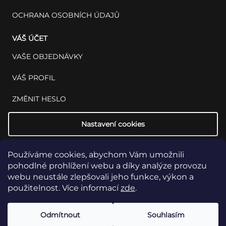
OCHRANA OSOBNÍCH ÚDAJŮ
VÁŠ ÚČET
VAŠE OBJEDNÁVKY
VÁŠ PROFIL
ZMĚNIT HESLO
Nastavení cookies
Používáme cookies, abychom Vám umožnili
pohodlné prohlížení webu a díky analýze provozu
webu neustále zlepšovali jeho funkce, výkon a
použitelnost. Více informací
zde
.
Copyright 2026
INSET: Med & Lab
Všechna práva vyhrazena.
Upravit
Odmítnout
Souhlasím
nastavení cookies