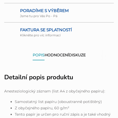
PORADÍME S VÝBĚREM
Jsme tu pro Vás Po - Pá
FAKTURA SE SPLATNOSTÍ
Klikněte pro víc informací
POPIS
HODNOCENÍ
DISKUZE
Detailní popis produktu
Anesteziologický záznam (list A4 z obyčejného papíru):
Samostatný list papíru (oboustranně potištěný)
Z obyčejného papíru, 60 g/m²
Tento papír je určen pro ruční zápis a je také vhodný