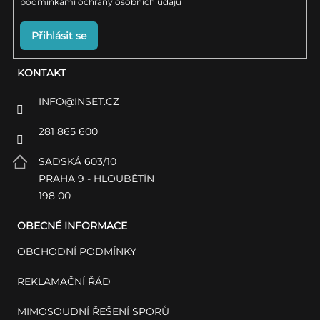
podmínkami ochrany osobních údajů
Přihlásit se
KONTAKT
INFO
@
INSET.CZ
281 865 600
SADSKÁ 603/10
PRAHA 9 - HLOUBĚTÍN
198 00
OBECNÉ INFORMACE
OBCHODNÍ PODMÍNKY
REKLAMAČNÍ ŘÁD
MIMOSOUDNÍ ŘEŠENÍ SPORŮ