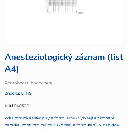
Anesteziologický záznam (list
A4)
Průměrné
Podrobnosti hodnocení
hodnocení
Značka:
DITIS
produktu
je
Kód:
1140300
0,0
z
Zdravotnické tiskopisy a formuláře - vybírejte z bohaté
5
nabídku zdravotnických tiskopisů a formulářů. V nabídce
hvězdiček.