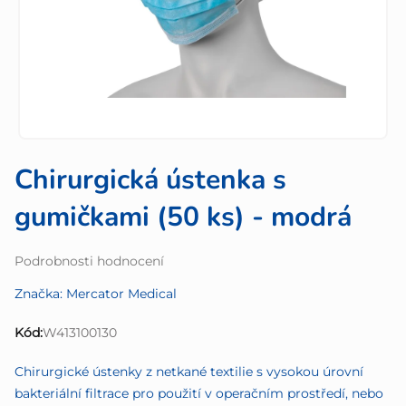
Chirurgická ústenka s
gumičkami (50 ks) - modrá
Průměrné
Podrobnosti hodnocení
hodnocení
Značka:
Mercator Medical
produktu
je
Kód:
W413100130
0,0
z
Chirurgické ústenky z netkané textilie s vysokou úrovní
5
bakteriální filtrace pro použití v operačním prostředí, nebo
hvězdiček.