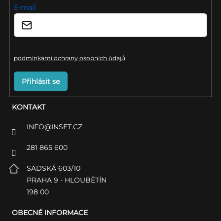
í
E-mail
Vložením e-mailu souhlasíte s
podmínkami ochrany osobních údajů
Přihlásit se
KONTAKT
INFO
@
INSET.CZ
281 865 600
SADSKÁ 603/10
PRAHA 9 - HLOUBĚTÍN
198 00
OBECNÉ INFORMACE