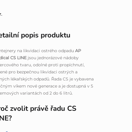
r.
tailní popis produktu
tejnery na likvidaci ostrého odpadu
AP
ical CS LINE
jsou jednorázové nádoby
ercového tvaru, odolné proti propíchnutí,
ené pro bezpečnou likvidaci ostrých a
ných lékařských odpadů. Řada CS je vybavena
čným víkem nové generace a je dostupná v 5
emových variantách od 2 do 6 litrů.
oč zvolit právě řadu CS
INE?