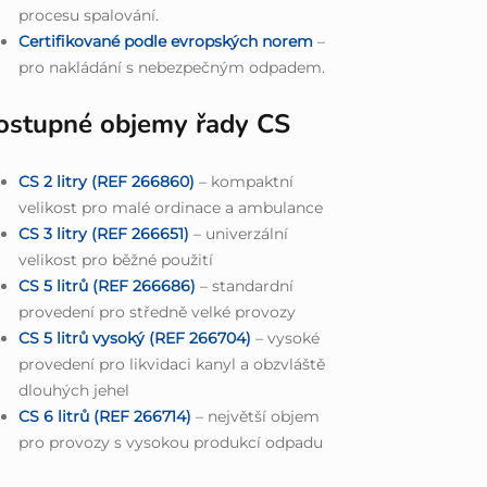
procesu spalování.
Certifikované podle evropských norem
–
pro nakládání s nebezpečným odpadem.
ostupné objemy řady CS
CS 2 litry (REF 266860)
– kompaktní
velikost pro malé ordinace a ambulance
CS 3 litry (REF 266651)
– univerzální
velikost pro běžné použití
CS 5 litrů (REF 266686)
– standardní
provedení pro středně velké provozy
CS 5 litrů vysoký (REF 266704)
– vysoké
provedení pro likvidaci kanyl a obzvláště
dlouhých jehel
CS 6 litrů (REF 266714)
– největší objem
pro provozy s vysokou produkcí odpadu