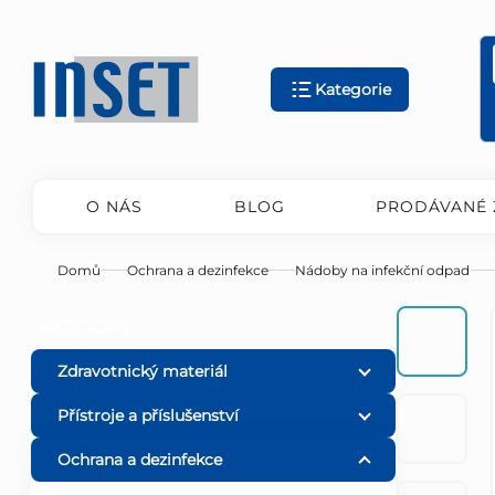
Přejít
na
obsah
Kategorie
O NÁS
BLOG
PRODÁVANÉ 
Domů
Ochrana a dezinfekce
Nádoby na infekční odpad
P
Přeskočit
KATEGORIE
kategorie
o
Zdravotnický materiál
Přístroje a příslušenství
s
Ochrana a dezinfekce
t