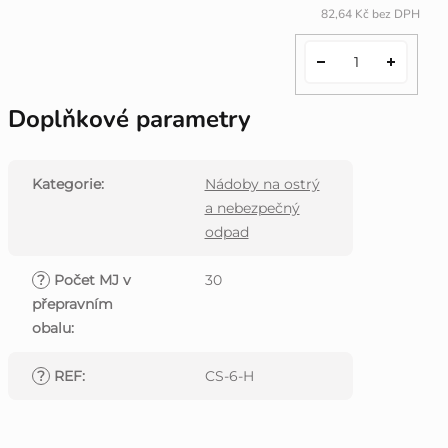
82,64 Kč bez DPH
Doplňkové parametry
Kategorie
:
Nádoby na ostrý
a nebezpečný
odpad
?
Počet MJ v
30
přepravním
obalu
:
?
REF
:
CS-6-H