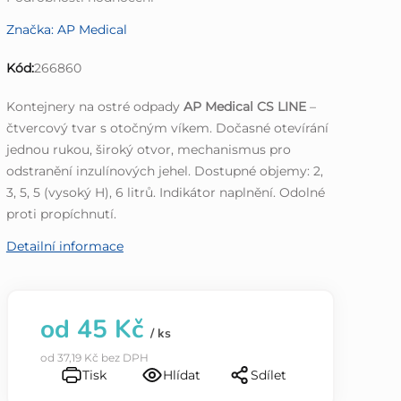
hodnocení
Značka:
AP Medical
produktu
je
Kód:
266860
0,0
z
Kontejnery na ostré odpady
AP Medical CS LINE
–
5
čtvercový tvar s otočným víkem. Dočasné otevírání
hvězdiček.
jednou rukou, široký otvor, mechanismus pro
odstranění inzulínových jehel. Dostupné objemy: 2,
3, 5, 5 (vysoký H), 6 litrů. Indikátor naplnění. Odolné
proti propíchnutí.
Detailní informace
od
45 Kč
/ ks
od
37,19 Kč
bez DPH
Tisk
Hlídat
Sdílet