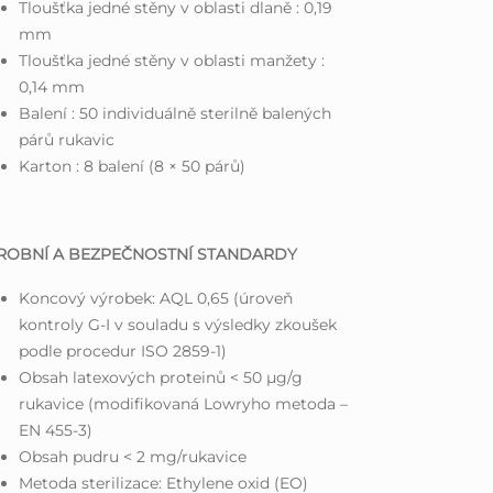
Tloušťka jedné stěny v oblasti dlaně : 0,19
mm
Tloušťka jedné stěny v oblasti manžety :
0,14 mm
Balení : 50 individuálně sterilně balených
párů rukavic
Karton : 8 balení (8 × 50 párů)
ROBNÍ A BEZPEČNOSTNÍ STANDARDY
Koncový výrobek: AQL 0,65 (úroveň
kontroly G-I v souladu s výsledky zkoušek
podle procedur ISO 2859-1)
Obsah latexových proteinů < 50 µg/g
rukavice (modifikovaná Lowryho metoda –
EN 455-3)
Obsah pudru < 2 mg/rukavice
Metoda sterilizace: Ethylene oxid (EO)