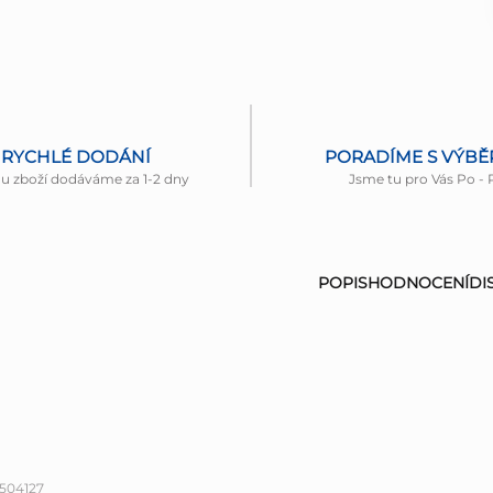
RYCHLÉ DODÁNÍ
PORADÍME S VÝB
nu zboží dodáváme za 1-2 dny
Jsme tu pro Vás Po - 
POPIS
HODNOCENÍ
DI
504127