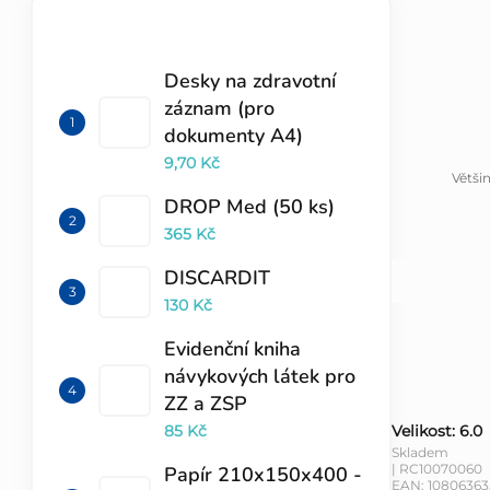
l
TOP 10 PRODUKTŮ
Desky na zdravotní
záznam (pro
dokumenty A4)
9,70 Kč
Větši
DROP Med (50 ks)
365 Kč
DISCARDIT
130 Kč
Evidenční kniha
návykových látek pro
ZZ a ZSP
85 Kč
Velikost: 6.0
Skladem
| RC10070060
Papír 210x150x400 -
EAN:
10806363