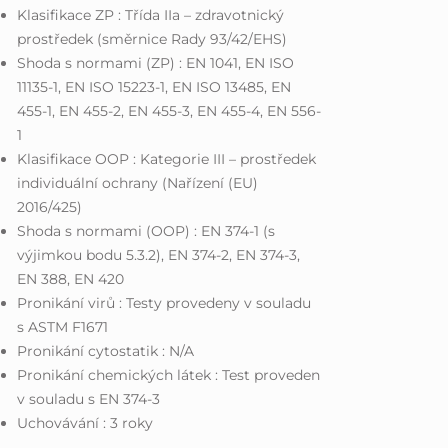
Klasifikace ZP : Třída IIa – zdravotnický
prostředek (směrnice Rady 93/42/EHS)
Shoda s normami (ZP) : EN 1041, EN ISO
11135-1, EN ISO 15223-1, EN ISO 13485, EN
455-1, EN 455-2, EN 455-3, EN 455-4, EN 556-
1
Klasifikace OOP : Kategorie III – prostředek
individuální ochrany (Nařízení (EU)
2016/425)
Shoda s normami (OOP) : EN 374-1 (s
výjimkou bodu 5.3.2), EN 374-2, EN 374-3,
EN 388, EN 420
Pronikání virů : Testy provedeny v souladu
s ASTM F1671
Pronikání cytostatik : N/A
Pronikání chemických látek : Test proveden
v souladu s EN 374-3
Uchovávání : 3 roky