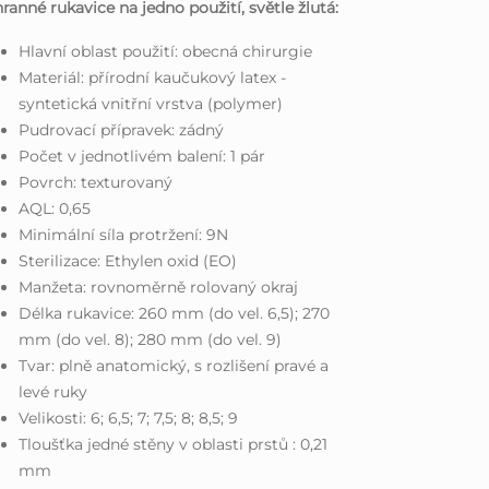
ranné rukavice na jedno použití, světle žlutá:
Hlavní oblast použití: obecná chirurgie
Materiál: přírodní kaučukový latex -
syntetická vnitřní vrstva (polymer)
Pudrovací přípravek: zádný
Počet v jednotlivém balení: 1 pár
Povrch: texturovaný
AQL: 0,65
Minimální síla protržení: 9N
Sterilizace: Ethylen oxid (EO)
Manžeta: rovnoměrně rolovaný okraj
Délka rukavice: 260 mm (do vel. 6,5); 270
mm (do vel. 8); 280 mm (do vel. 9)
Tvar: plně anatomický, s rozlišení pravé a
levé ruky
Velikosti: 6; 6,5; 7; 7,5; 8; 8,5; 9
Tloušťka jedné stěny v oblasti prstů : 0,21
mm