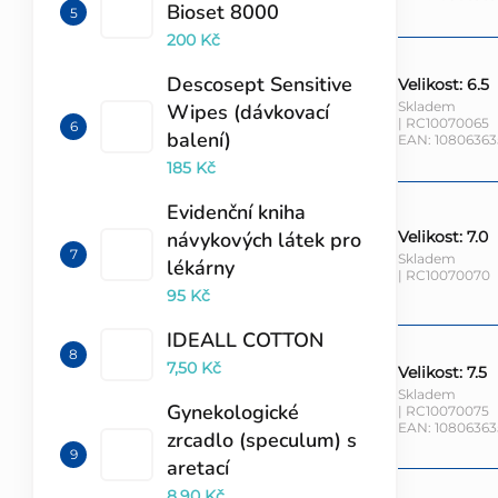
Bioset 8000
200 Kč
Descosept Sensitive
Velikost: 6.5
Skladem
Wipes (dávkovací
| RC10070065
balení)
EAN:
10806363
185 Kč
Evidenční kniha
Velikost: 7.0
návykových látek pro
Skladem
lékárny
| RC10070070
95 Kč
IDEALL COTTON
7,50 Kč
Velikost: 7.5
Skladem
Gynekologické
| RC10070075
EAN:
10806363
zrcadlo (speculum) s
aretací
8,90 Kč