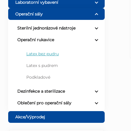
Laboratorní vybavení
r
Operační sály
a
Sterilní jednorázové nástroje
n
Operační rukavice
n
Latex bez pudru
Latex s pudrem
í
Podkladové
p
Dezinfekce a sterilizace
a
Oblečení pro operační sály
n
Akce/Výprodej
e