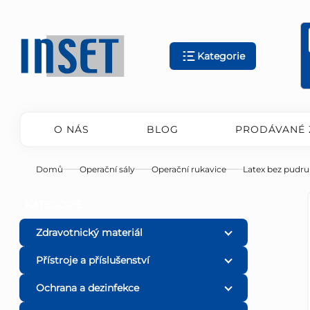
Přejít
na
obsah
Kategorie
O NÁS
BLOG
PRODÁVANÉ 
Domů
Operační sály
Operační rukavice
Latex bez pudru
P
Přeskočit
KATEGORIE
kategorie
o
Zdravotnický materiál
Přístroje a příslušenství
s
Ochrana a dezinfekce
t