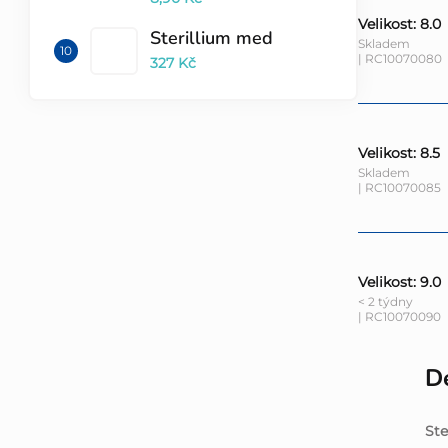
Velikost: 8.0
Sterillium med
Skladem
| RC10070080
327 Kč
Velikost: 8.5
Skladem
| RC10070085
Velikost: 9.0
< 2 týdny
| RC10070090
De
Ste