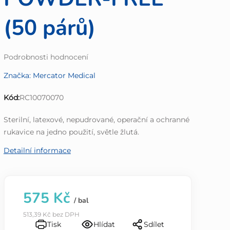
(50 párů)
Průměrné
Podrobnosti hodnocení
hodnocení
Značka:
Mercator Medical
produktu
je
Kód:
RC10070070
0,0
z
Sterilní, latexové, nepudrované, operační a ochranné
5
rukavice na jedno použití, světle žlutá.
hvězdiček.
Detailní informace
575 Kč
/ bal
513,39 Kč bez DPH
Tisk
Hlídat
Sdílet