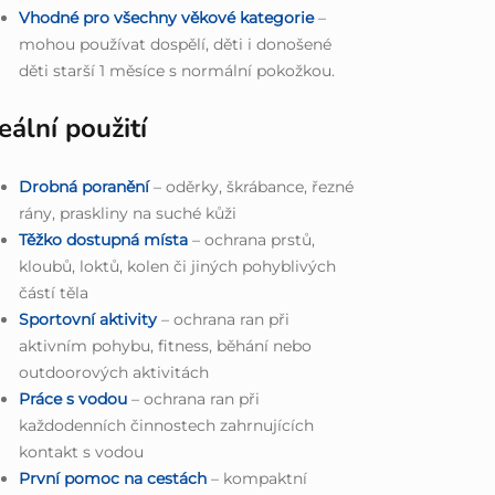
Vhodné pro všechny věkové kategorie
–
mohou používat dospělí, děti i donošené
děti starší 1 měsíce s normální pokožkou.
eální použití
Drobná poranění
– oděrky, škrábance, řezné
rány, praskliny na suché kůži
Těžko dostupná místa
– ochrana prstů,
kloubů, loktů, kolen či jiných pohyblivých
částí těla
Sportovní aktivity
– ochrana ran při
aktivním pohybu, fitness, běhání nebo
outdoorových aktivitách
Práce s vodou
– ochrana ran při
každodenních činnostech zahrnujících
kontakt s vodou
První pomoc na cestách
– kompaktní