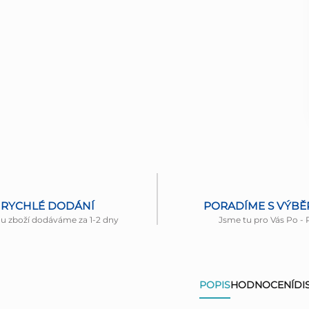
RYCHLÉ DODÁNÍ
PORADÍME S VÝB
nu zboží dodáváme za 1-2 dny
Jsme tu pro Vás Po - 
POPIS
HODNOCENÍ
DI