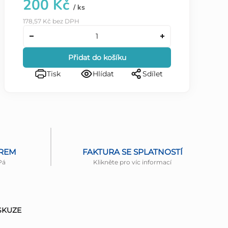
200 Kč
/ ks
178,57 Kč bez DPH
Přidat do košíku
Tisk
Hlídat
Sdílet
ĚREM
FAKTURA SE SPLATNOSTÍ
Pá
Klikněte pro víc informací
SKUZE