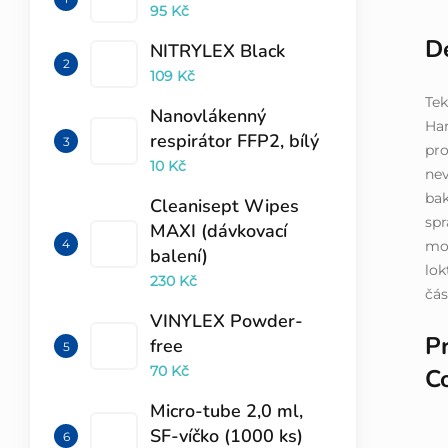
95 Kč
De
NITRYLEX Black
109 Kč
Tek
Nanovlákenný
Har
respirátor FFP2, bílý
pro
10 Kč
nev
bak
Cleanisept Wipes
spr
MAXI (dávkovací
mož
balení)
lok
230 Kč
čás
VINYLEX Powder-
P
free
70 Kč
C
Micro-tube 2,0 ml,
SF-víčko (1000 ks)