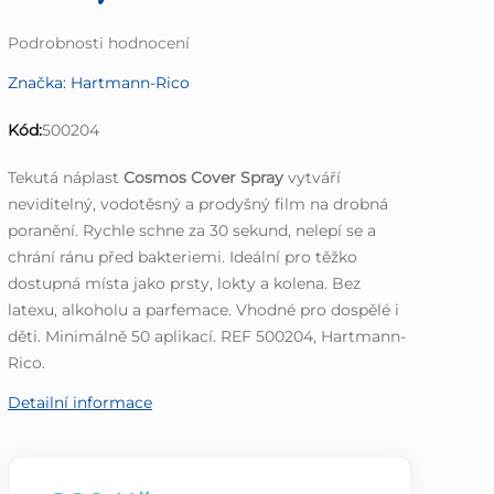
Průměrné
Podrobnosti hodnocení
hodnocení
Značka:
Hartmann-Rico
produktu
je
Kód:
500204
0,0
z
Tekutá náplast
Cosmos Cover Spray
vytváří
5
neviditelný, vodotěsný a prodyšný film na drobná
hvězdiček.
poranění. Rychle schne za 30 sekund, nelepí se a
chrání ránu před bakteriemi. Ideální pro těžko
dostupná místa jako prsty, lokty a kolena. Bez
latexu, alkoholu a parfemace. Vhodné pro dospělé i
děti. Minimálně 50 aplikací. REF 500204, Hartmann-
Rico.
Detailní informace