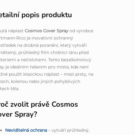
tailní popis produktu
utá náplast
Cosmos Cover Spray
od výrobce
tmann-Rico je inovativní ochranný
středek na drobná poranění, který vytváří
iditelný, průhledný film chrănící ránu před
teriemi a nečistotami. Tento bezalkoholový
ay je ideálním řešením pro místa, kde není
né použít klasickou náplast – mezi prsty, na
tech, kolenou nebo jiných pohyblivých
tech těla.
roč zvolit právě Cosmos
over Spray?
Neviditelná ochrana
– vytváří průhledný,