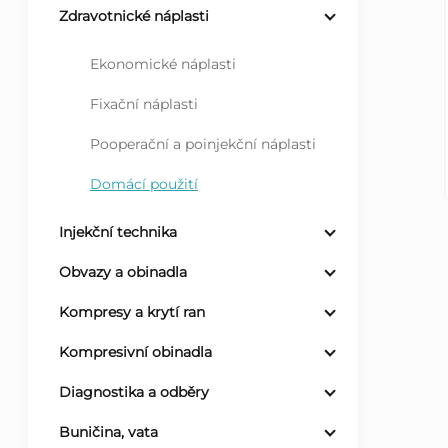
Zdravotnické náplasti
r
Ekonomické náplasti
a
Fixační náplasti
n
Pooperační a poinjekční náplasti
n
Domácí použití
í
Injekční technika
Obvazy a obinadla
p
Kompresy a krytí ran
a
Kompresivní obinadla
n
Diagnostika a odběry
e
Buničina, vata