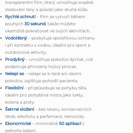
transparentní film, který umožňuje snadné
sledování rány a působí jako druhá kůže.
Rychlé schnutí
– film se vytvoří během
pouhých
30 sekund
, takže můžete
okamžitě pokračovat ve svých aktivitách.
Vodotěsný
– poskytuje spolehlivou ochranu
i při kontaktu s vodou, ideální pro sport a
outdoorové aktivity.
Prodyšný
– umožňuje pokožce dýchat, což
podporuje přirozený hojivý proces.
Nelepí se
– nelepí se k ráně ani okolní
pokožce, zajišťuje pohodlí pacienta.
Flexibilní
– přizpůsobuje se pohybu těla,
ideální pro pohyblivá místa jako lokty,
kolena a prsty.
Šetrné složení
– bez latexu, konzervačních
látek, alkoholu a parfemace, netoxický.
Ekonomické
– minimálně
50 aplikací
z
jednoho balení.