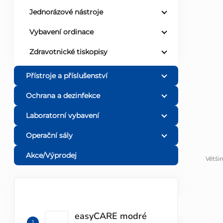
Jednorázové nástroje
l
Vybavení ordinace
Zdravotnické tiskopisy
Přístroje a příslušenství
Ochrana a dezinfekce
Laboratorní vybavení
Operační sály
Akce/Výprodej
Větši
TOP 10 PRODUKTŮ
easyCARE modré