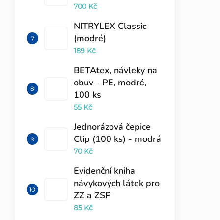
700 Kč
NITRYLEX Classic
(modré)
189 Kč
BETAtex, návleky na
obuv - PE, modré,
100 ks
55 Kč
Jednorázová čepice
Clip (100 ks) - modrá
70 Kč
Evidenční kniha
návykových látek pro
ZZ a ZSP
85 Kč