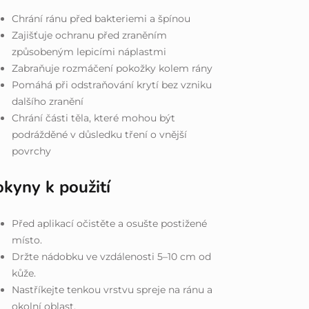
Chrání ránu před bakteriemi a špínou
Zajišťuje ochranu před zraněním
způsobeným lepicími náplastmi
Zabraňuje rozmáčení pokožky kolem rány
Pomáhá při odstraňování krytí bez vzniku
dalšího zranění
Chrání části těla, které mohou být
podrážděné v důsledku tření o vnější
povrchy
okyny k použití
Před aplikací očistěte a osušte postižené
místo.
Držte nádobku ve vzdálenosti 5–10 cm od
kůže.
Nastříkejte tenkou vrstvu spreje na ránu a
okolní oblast.