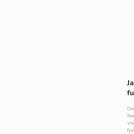
J
f
Cos
fle
vrs
fyz