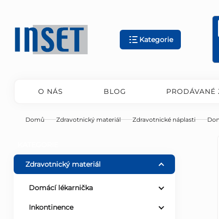
Přejít
na
obsah
Kategorie
O NÁS
BLOG
PRODÁVANÉ 
Domů
Zdravotnický materiál
Zdravotnické náplasti
Dom
P
Přeskočit
KATEGORIE
kategorie
o
Zdravotnický materiál
s
Domácí lékarnička
Inkontinence
t