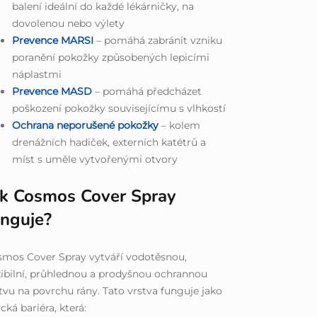
balení ideální do každé lékárničky, na
dovolenou nebo výlety
Prevence MARSI
– pomáhá zabránit vzniku
poranění pokožky způsobených lepicími
náplastmi
Prevence MASD
– pomáhá předcházet
poškození pokožky souvisejícímu s vlhkostí
Ochrana neporušené pokožky
– kolem
drenážních hadiček, externích katétrů a
míst s uměle vytvořenými otvory
ak Cosmos Cover Spray
unguje?
mos Cover Spray vytváří vodotěsnou,
xibilní, průhlednou a prodyšnou ochrannou
tvu na povrchu rány. Tato vrstva funguje jako
ická bariéra, která: