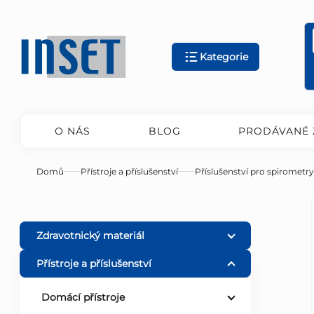
Přejít
na
obsah
Kategorie
O NÁS
BLOG
PRODÁVANÉ 
Domů
Přístroje a příslušenství
Příslušenství pro spirometry
P
Přeskočit
KATEGORIE
kategorie
o
Zdravotnický materiál
Přístroje a příslušenství
s
Domácí přístroje
t