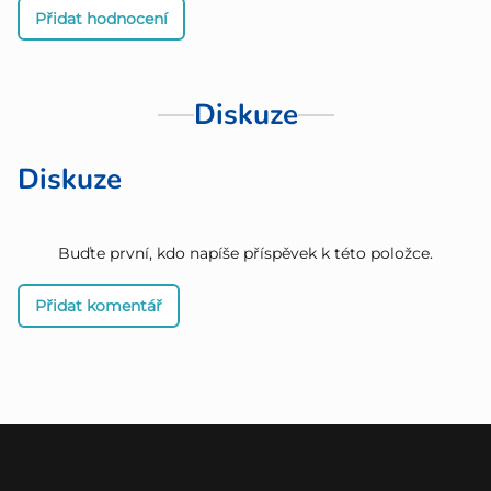
Přidat hodnocení
Diskuze
Diskuze
Buďte první, kdo napíše příspěvek k této položce.
Přidat komentář
Z