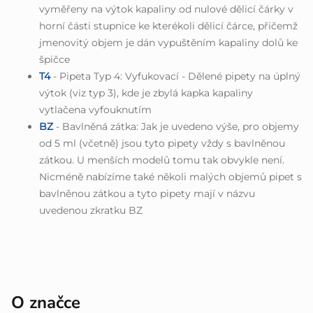
vyměřeny na výtok kapaliny od nulové dělicí čárky v
horní části stupnice ke kterékoli dělicí čárce, přičemž
jmenovitý objem je dán vypuštěním kapaliny dolů ke
špičce
T4
- Pipeta Typ 4: Vyfukovací - Dělené pipety na úplný
výtok (viz typ 3), kde je zbylá kapka kapaliny
vytlačena vyfouknutím
BZ
- Bavlněná zátka: Jak je uvedeno výše, pro objemy
od 5 ml (včetně) jsou tyto pipety vždy s bavlněnou
zátkou. U menších modelů tomu tak obvykle není.
Nicméně nabízíme také několi malých objemů pipet s
bavlněnou zátkou a tyto pipety mají v názvu
uvedenou zkratku BZ
O značce