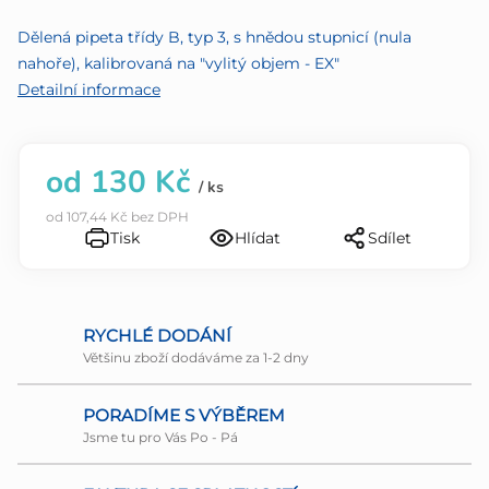
z
Dělená pipeta třídy B, typ 3, s hnědou stupnicí (nula
5
nahoře), kalibrovaná na "vylitý objem - EX"
hvězdiček.
Detailní informace
od
130 Kč
/ ks
od
107,44 Kč
bez DPH
Tisk
Hlídat
Sdílet
RYCHLÉ DODÁNÍ
Většinu zboží dodáváme za 1-2 dny
PORADÍME S VÝBĚREM
Jsme tu pro Vás Po - Pá