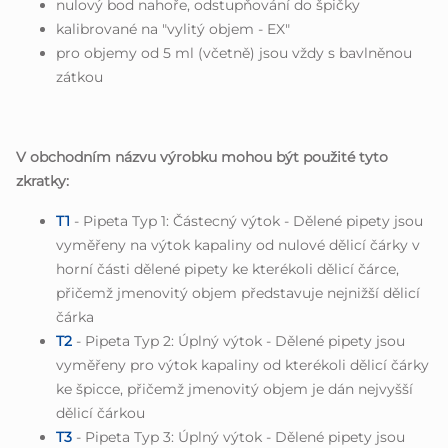
nulový bod nahoře, odstupňování do špičky
kalibrované na "vylitý objem - EX"
pro objemy od 5 ml (včetně) jsou vždy s bavlněnou
zátkou
V obchodním názvu výrobku mohou být použité tyto
zkratky:
T1
- Pipeta Typ 1: Částecný výtok - Dělené pipety jsou
vyměřeny na výtok kapaliny od nulové dělicí čárky v
horní části dělené pipety ke kterékoli dělicí čárce,
přičemž jmenovitý objem představuje nejnižší dělicí
čárka
T2
- Pipeta Typ 2: Úplný výtok - Dělené pipety jsou
vyměřeny pro výtok kapaliny od kterékoli dělicí čárky
ke špicce, přičemž jmenovitý objem je dán nejvyšší
dělicí čárkou
T3
- Pipeta Typ 3: Úplný výtok - Dělené pipety jsou