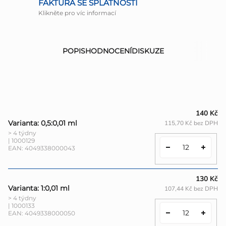
FAKTURA SE SPLATNOSTÍ
Klikněte pro víc informací
POPIS
HODNOCENÍ
DISKUZE
140 Kč
Varianta: 0,5:0,01 ml
115,70 Kč bez DPH
> 4 týdny
| 1000129
EAN:
4049338000043
130 Kč
Varianta: 1:0,01 ml
107,44 Kč bez DPH
> 4 týdny
| 1000133
EAN:
4049338000050