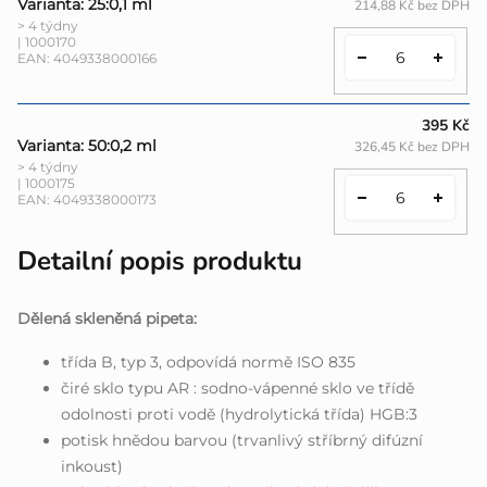
Varianta: 25:0,1 ml
214,88 Kč bez DPH
> 4 týdny
| 1000170
EAN:
4049338000166
395 Kč
Varianta: 50:0,2 ml
326,45 Kč bez DPH
> 4 týdny
| 1000175
EAN:
4049338000173
Detailní popis produktu
Dělená skleněná pipeta:
třída B, typ 3, odpovídá normě ISO 835
čiré sklo typu AR : sodno-vápenné sklo ve třídě
odolnosti proti vodě (hydrolytická třída) HGB:3
potisk hnědou barvou (trvanlivý stříbrný difúzní
inkoust)