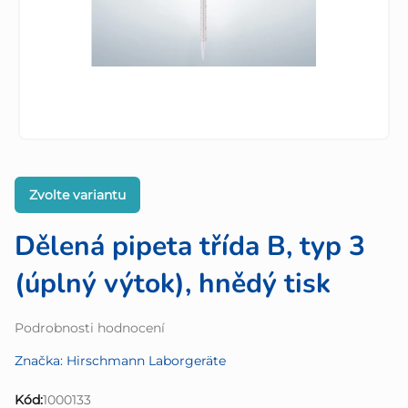
Zvolte variantu
Dělená pipeta třída B, typ 3
(úplný výtok), hnědý tisk
Průměrné
Podrobnosti hodnocení
hodnocení
Značka:
Hirschmann Laborgeräte
produktu
je
Kód:
1000133
0,0