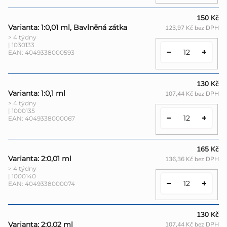
150 Kč
Varianta: 1:0,01 ml, Bavlněná zátka
123,97 Kč bez DPH
> 4 týdny
| 1030133
EAN:
4049338000593
130 Kč
Varianta: 1:0,1 ml
107,44 Kč bez DPH
> 4 týdny
| 1000135
EAN:
4049338000067
165 Kč
Varianta: 2:0,01 ml
136,36 Kč bez DPH
> 4 týdny
| 1000140
EAN:
4049338000074
130 Kč
Varianta: 2:0,02 ml
107,44 Kč bez DPH