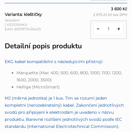
3 600 Kč
Varianta: kleštičky
2 975,21 Kč bez DPH
Skladem
| XS2105MKA
EAN:
6931973436425
Detailní popis produktu
EKG kabel kompatibilní s následujícími přístroji:
Marquette (Mac 400, 500, 600, 800, 1000, 1100, 1200,
1600, 2000, 3500)
Hellige (MicroSmart)
MJ (měrná jednotka) je 1 kus. Tím se rozumí jeden
kompletní (nerozebíratelný) kabel. Zakončení jednotlivých
svodů pro připojení k elektrodám je uvedeno v názvu
produktu. Barevné rozlišení jednotlivých svodů podle IEC
standardu (International Electrotechnical Commission).