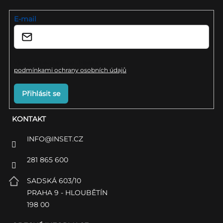
t
í
E-mail
Vložením e-mailu souhlasíte s
podmínkami ochrany osobních údajů
Přihlásit se
KONTAKT
INFO
@
INSET.CZ
281 865 600
SADSKÁ 603/10
PRAHA 9 - HLOUBĚTÍN
198 00