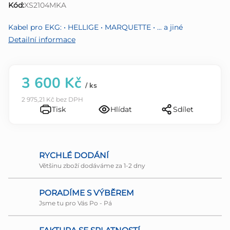
Kód:
XS2104MKA
0,0
z
Kabel pro EKG: • HELLIGE • MARQUETTE • ... a jiné
5
Detailní informace
hvězdiček.
3 600 Kč
/ ks
2 975,21 Kč bez DPH
Tisk
Hlídat
Sdílet
RYCHLÉ DODÁNÍ
Většinu zboží dodáváme za 1-2 dny
PORADÍME S VÝBĚREM
Jsme tu pro Vás Po - Pá