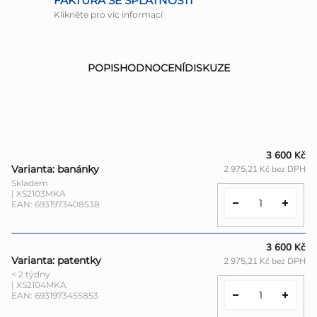
FAKTURA SE SPLATNOSTÍ
Klikněte pro víc informací
POPIS
HODNOCENÍ
DISKUZE
3 600 Kč
Varianta: banánky
2 975,21 Kč bez DPH
Skladem
| XS2103MKA
EAN:
6931973408538
3 600 Kč
Varianta: patentky
2 975,21 Kč bez DPH
< 2 týdny
| XS2104MKA
EAN:
6931973455853