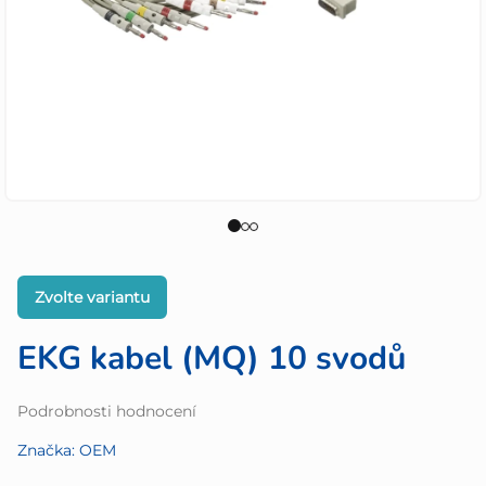
Zvolte variantu
EKG kabel (MQ) 10 svodů
Průměrné
Podrobnosti hodnocení
hodnocení
Značka:
OEM
produktu
je