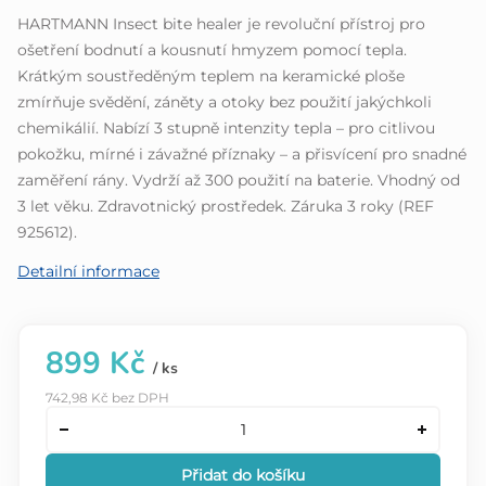
z
HARTMANN Insect bite healer je revoluční přístroj pro
5
ošetření bodnutí a kousnutí hmyzem pomocí tepla.
hvězdiček.
Krátkým soustředěným teplem na keramické ploše
zmírňuje svědění, záněty a otoky bez použití jakýchkoli
chemikálií. Nabízí 3 stupně intenzity tepla – pro citlivou
pokožku, mírné i závažné příznaky – a přisvícení pro snadné
zaměření rány. Vydrží až 300 použití na baterie. Vhodný od
3 let věku. Zdravotnický prostředek. Záruka 3 roky (REF
925612).
Detailní informace
899 Kč
/ ks
742,98 Kč bez DPH
Přidat do košíku