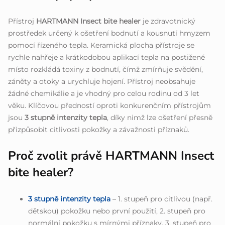
Přístroj
HARTMANN Insect bite healer
je zdravotnický
prostředek určený k ošetření bodnutí a kousnutí hmyzem
pomocí řízeného tepla. Keramická plocha přístroje se
rychle nahřeje a krátkodobou aplikací tepla na postižené
místo rozkládá toxiny z bodnutí, čímž zmírňuje svědění,
záněty a otoky a urychluje hojení. Přístroj neobsahuje
žádné chemikálie a je vhodný pro celou rodinu od 3 let
věku. Klíčovou předností oproti konkurenčním přístrojům
jsou
3 stupně intenzity tepla
, díky nimž lze ošetření přesně
přizpůsobit citlivosti pokožky a závažnosti příznaků.
Proč zvolit právě HARTMANN Insect
bite healer?
3 stupně intenzity tepla
– 1. stupeň pro citlivou (např.
dětskou) pokožku nebo první použití, 2. stupeň pro
normální pokožku s mírnými příznaky, 3. stupeň pro