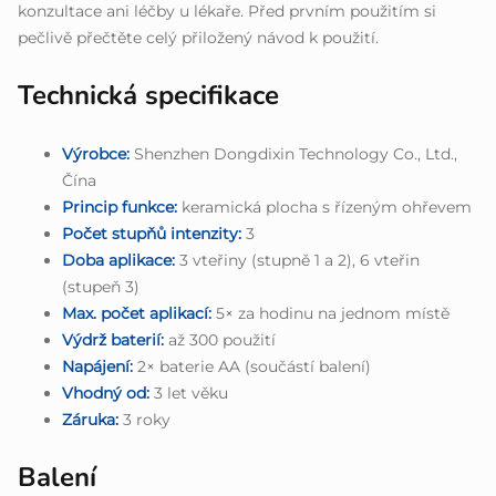
konzultace ani léčby u lékaře. Před prvním použitím si
pečlivě přečtěte celý přiložený návod k použití.
Technická specifikace
Výrobce:
Shenzhen Dongdixin Technology Co., Ltd.,
Čína
Princip funkce:
keramická plocha s řízeným ohřevem
Počet stupňů intenzity:
3
Doba aplikace:
3 vteřiny (stupně 1 a 2), 6 vteřin
(stupeň 3)
Max. počet aplikací:
5× za hodinu na jednom místě
Výdrž baterií:
až 300 použití
Napájení:
2× baterie AA (součástí balení)
Vhodný od:
3 let věku
Záruka:
3 roky
Balení