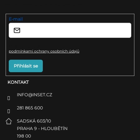
nových produktech na našem e-shopu.
t
í
E-mail
Vložením e-mailu souhlasíte s
podmínkami ochrany osobních údajů
Přihlásit se
KONTAKT
INFO
@
INSET.CZ
281 865 600
SADSKÁ 603/10
PRAHA 9 - HLOUBĚTÍN
198 00