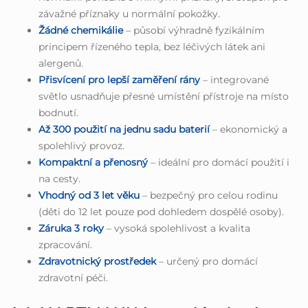
závažné příznaky u normální pokožky.
Žádné chemikálie
– působí výhradně fyzikálním
principem řízeného tepla, bez léčivých látek ani
alergenů.
Přisvícení pro lepší zaměření rány
– integrované
světlo usnadňuje přesné umístění přístroje na místo
bodnutí.
Až 300 použití na jednu sadu baterií
– ekonomický a
spolehlivý provoz.
Kompaktní a přenosný
– ideální pro domácí použití i
na cesty.
Vhodný od 3 let věku
– bezpečný pro celou rodinu
(děti do 12 let pouze pod dohledem dospělé osoby).
Záruka 3 roky
– vysoká spolehlivost a kvalita
zpracování.
Zdravotnický prostředek
– určený pro domácí
zdravotní péči.