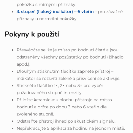
pokožku s mírnými příznaky.
3. stupeň (fialový indikátor) – 6 vteřin
– pro závažné
příznaky u normální pokožky.
Pokyny k použití
Přesvědčte se, že je místo po bodnutí čisté a jsou
odstraněny všechny pozůstatky po bodnutí (žihadlo
apod.).
Dlouhým stisknutím tlačítka zapněte přístroj –
indikátor se rozsvítí zeleně a přisvícení se aktivuje.
Stiskněte tlačítko 1×, 2× nebo 3× pro výběr
požadovaného stupně intenzity.
Přiložte keramickou plochu přístroje na místo
bodnutí a držte po dobu 3 nebo 6 vteřin dle
zvoleného stupně.
Odstraňte přístroj ihned po akustickém signálu.
Nepřekračujte 5 aplikací za hodinu na jednom místě.