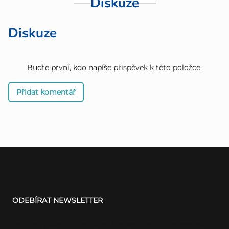
Diskuze
Diskuze
Buďte první, kdo napíše příspěvek k této položce.
Přidat komentář
Z
á
ODEBÍRAT NEWSLETTER
p
a
Vložte svůj e-mail a my vám budeme zasílat informace o