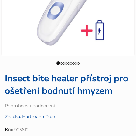
Insect bite healer přístroj pro
ošetření bodnutí hmyzem
Průměrné
Podrobnosti hodnocení
hodnocení
Značka:
Hartmann-Rico
produktu
je
Kód:
925612
0,0