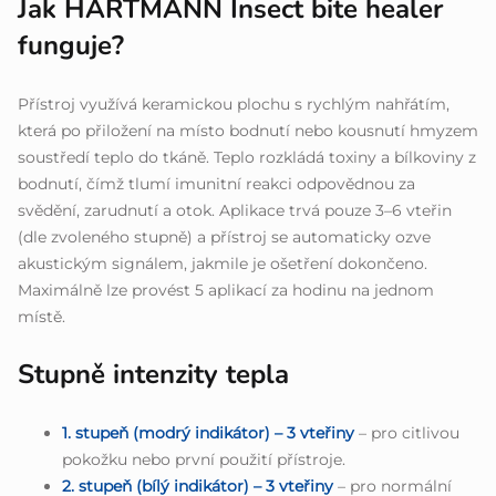
Jak HARTMANN Insect bite healer
funguje?
Přístroj využívá keramickou plochu s rychlým nahřátím,
která po přiložení na místo bodnutí nebo kousnutí hmyzem
soustředí teplo do tkáně. Teplo rozkládá toxiny a bílkoviny z
bodnutí, čímž tlumí imunitní reakci odpovědnou za
svědění, zarudnutí a otok. Aplikace trvá pouze 3–6 vteřin
(dle zvoleného stupně) a přístroj se automaticky ozve
akustickým signálem, jakmile je ošetření dokončeno.
Maximálně lze provést 5 aplikací za hodinu na jednom
místě.
Stupně intenzity tepla
1. stupeň (modrý indikátor) – 3 vteřiny
– pro citlivou
pokožku nebo první použití přístroje.
2. stupeň (bílý indikátor) – 3 vteřiny
– pro normální