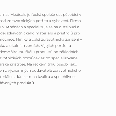
rnas Medicals je řecká společnost působící v
asti zdravotnických potřeb a vybavení. Firma
lí v Athénách a specializuje se na distribuci a
dej zdravotnického materiálu a přístrojů pro
ocnice, kliniky a další zdravotnická zařízení v
ku a okolních zemích. V jejich portfoliu
deme širokou škálu produktů od základních
avotnických pomůcek až po specializované
ařské přístroje. Na řeckém trhu působí jako
den z významných dodavatelů zdravotnického
eriálu s důrazem na kvalitu a spolehlivost
dávaných produktů.