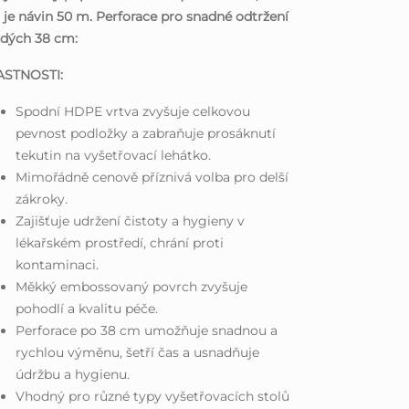
i je návin 50 m. Perforace pro snadné odtržení
ždých 38 cm:
ASTNOSTI:
Spodní HDPE vrtva zvyšuje celkovou
pevnost podložky a zabraňuje prosáknutí
tekutin na vyšetřovací lehátko.
Mimořádně cenově příznivá volba pro delší
zákroky.
Zajišťuje udržení čistoty a hygieny v
lékařském prostředí, chrání proti
kontaminaci.
Měkký embossovaný povrch zvyšuje
pohodlí a kvalitu péče.
Perforace po 38 cm umožňuje snadnou a
rychlou výměnu, šetří čas a usnadňuje
údržbu a hygienu.
Vhodný pro různé typy vyšetřovacích stolů