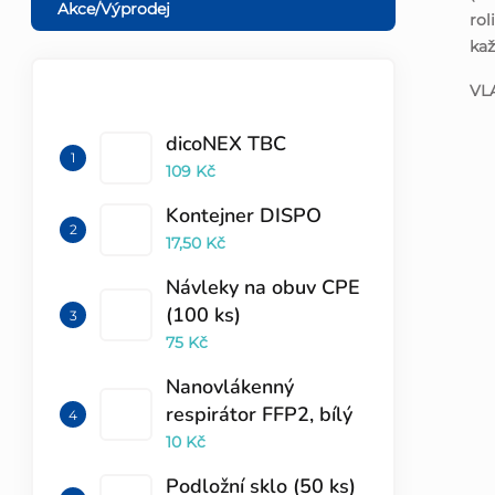
Akce/Výprodej
rol
ka
VL
TOP 10 PRODUKTŮ
dicoNEX TBC
109 Kč
Kontejner DISPO
17,50 Kč
Návleky na obuv CPE
(100 ks)
75 Kč
Nanovlákenný
respirátor FFP2, bílý
10 Kč
Podložní sklo (50 ks)