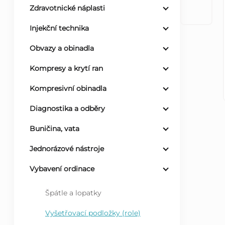
Zdravotnické náplasti
r
Injekční technika
a
Obvazy a obinadla
n
Kompresy a krytí ran
Kompresivní obinadla
n
Diagnostika a odběry
í
Buničina, vata
p
Jednorázové nástroje
a
Vybavení ordinace
n
Špátle a lopatky
e
Vyšetřovací podložky (role)