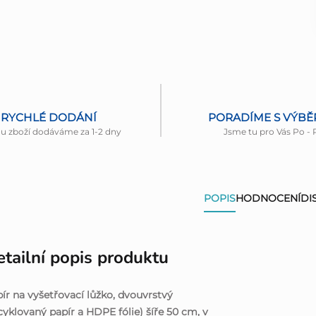
RYCHLÉ DODÁNÍ
PORADÍME S VÝB
nu zboží dodáváme za 1-2 dny
Jsme tu pro Vás Po - 
POPIS
HODNOCENÍ
DI
tailní popis produktu
ír na vyšetřovací lůžko, dvouvrstvý
cyklovaný papír a HDPE fólie) šíře 50 cm, v