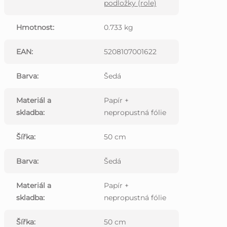
podložky (role)
Hmotnost
:
0.733 kg
EAN
:
5208107001622
Barva
:
Šedá
Materiál a
Papír +
skladba
:
nepropustná fólie
Šířka
:
50 cm
Barva
:
Šedá
Materiál a
Papír +
skladba
:
nepropustná fólie
Šířka
:
50 cm