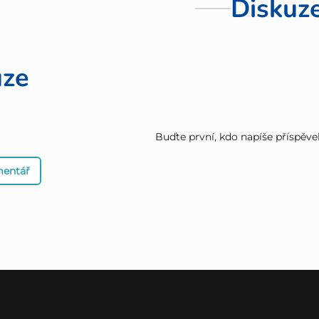
Diskuz
uze
Buďte první, kdo napíše příspěve
mentář