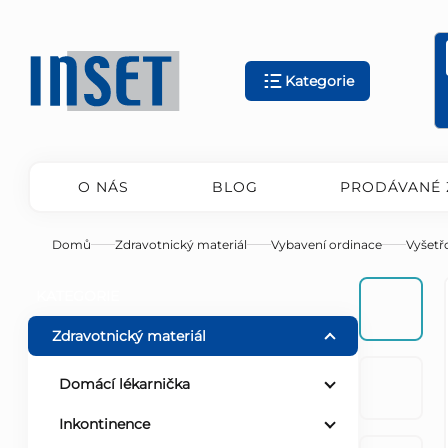
Přejít
na
obsah
Kategorie
O NÁS
BLOG
PRODÁVANÉ 
Domů
Zdravotnický materiál
Vybavení ordinace
Vyšetřo
P
Přeskočit
KATEGORIE
kategorie
o
Zdravotnický materiál
s
Domácí lékarnička
Inkontinence
t