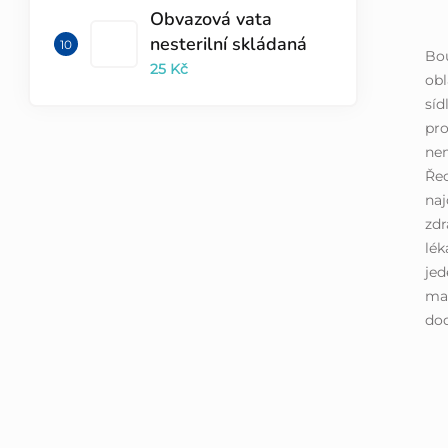
Obvazová vata
nesterilní skládaná
Bou
25 Kč
obl
síd
pro
nem
Řec
naj
zdr
lék
je
mat
do