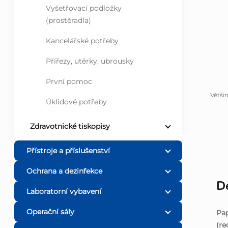
Vyšetřovací podložky
l
(prostěradla)
Kancelářské potřeby
Přířezy, utěrky, ubrousky
První pomoc
Větši
Úklidové potřeby
Zdravotnické tiskopisy
Přístroje a příslušenství
Ochrana a dezinfekce
De
Laboratorní vybavení
Operační sály
Pap
(re