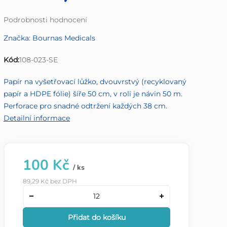
Průměrné
Podrobnosti hodnocení
hodnocení
Značka:
Bournas Medicals
produktu
je
Kód:
108-023-SE
0,0
z
Papír na vyšetřovací lůžko, dvouvrstvý (recyklovaný
5
papír a HDPE fólie) šíře 50 cm, v roli je návin 50 m.
hvězdiček.
Perforace pro snadné odtržení každých 38 cm.
Detailní informace
100 Kč
/ ks
89,29 Kč bez DPH
Přidat do košíku