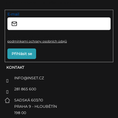
nových produktech na našem e-shopu.
t
í
E-mail
Vložením e-mailu souhlasíte s
podmínkami ochrany osobních údajů
Přihlásit se
KONTAKT
INFO
@
INSET.CZ
281 865 600
SADSKÁ 603/10
PRAHA 9 - HLOUBĚTÍN
198 00