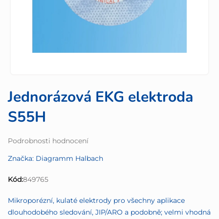
Jednorázová EKG elektroda
S55H
Průměrné
Podrobnosti hodnocení
hodnocení
Značka:
Diagramm Halbach
produktu
je
Kód:
849765
0,0
z
Mikroporézní, kulaté elektrody pro všechny aplikace
5
dlouhodobého sledování, JIP/ARO a podobně; velmi vhodná
hvězdiček.