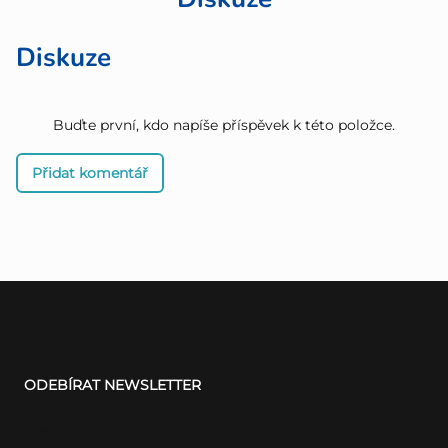
Diskuze
Buďte první, kdo napíše příspěvek k této položce.
Přidat komentář
Z
á
ODEBÍRAT NEWSLETTER
p
a
Vložte svůj e-mail a my vám budeme zasílat informace o