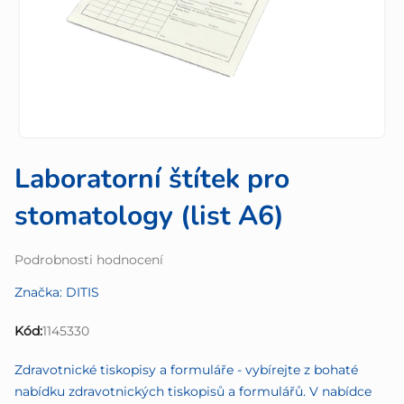
Laboratorní štítek pro
stomatology (list A6)
Průměrné
Podrobnosti hodnocení
hodnocení
Značka:
DITIS
produktu
je
Kód:
1145330
0,0
z
Zdravotnické tiskopisy a formuláře - vybírejte z bohaté
5
nabídku zdravotnických tiskopisů a formulářů. V nabídce
hvězdiček.