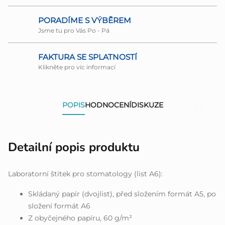
PORADÍME S VÝBĚREM
Jsme tu pro Vás Po - Pá
FAKTURA SE SPLATNOSTÍ
Klikněte pro víc informací
POPIS
HODNOCENÍ
DISKUZE
Detailní popis produktu
Laboratorní štítek pro stomatology (list A6):
Skládaný papír (dvojlist), před složením formát A5, po
složení formát A6
Z obyčejného papíru, 60 g/m²