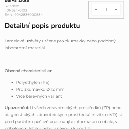
Barva: Žlutá
Skladem
| 01-624-0103
EAN:
4042836000584
Detailní popis produktu
Lamelové uzávěry určené pro zkumavky nebo podobný
laboratorní materiál.
Obecná charakteristika:
Polyethylen (PE)
Pro zkumavku Ø 12 mm
Více barevných variant
Upozornění:
U všech zdravotnických prostředků (ZP) nebo
diagnostických zdravotnických prostředků in vitro (IVD) si
před použitím pečlivě prostudujte informace na obale, v
příbalovém letáku nebo v návodu k použití.