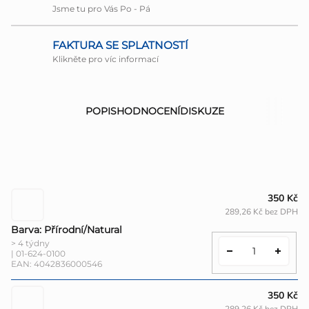
Jsme tu pro Vás Po - Pá
FAKTURA SE SPLATNOSTÍ
Klikněte pro víc informací
POPIS
HODNOCENÍ
DISKUZE
350 Kč
289,26 Kč bez DPH
Barva: Přírodní/Natural
> 4 týdny
| 01-624-0100
EAN:
4042836000546
350 Kč