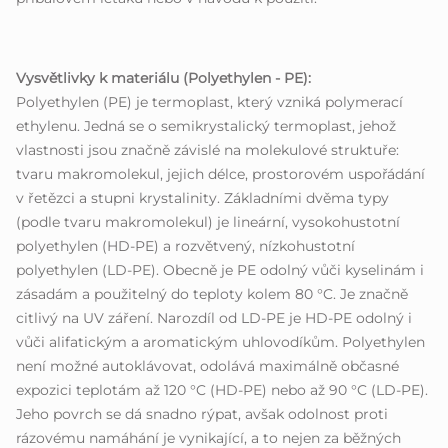
Vysvětlivky k materiálu (Polyethylen - PE):
Polyethylen (PE) je termoplast, který vzniká polymerací
ethylenu. Jedná se o semikrystalický termoplast, jehož
vlastnosti jsou značně závislé na molekulové struktuře:
tvaru makromolekul, jejich délce, prostorovém uspořádání
v řetězci a stupni krystalinity. Základními dvěma typy
(podle tvaru makromolekul) je lineární, vysokohustotní
polyethylen (HD-PE) a rozvětvený, nízkohustotní
polyethylen (LD-PE). Obecně je PE odolný vůči kyselinám i
zásadám a použitelný do teploty kolem 80 °C. Je značně
citlivý na UV záření. Narozdíl od LD-PE je HD-PE odolný i
vůči alifatickým a aromatickým uhlovodíkům. Polyethylen
není možné autoklávovat, odolává maximálně občasné
expozici teplotám až 120 °C (HD-PE) nebo až 90 °C (LD-PE).
Jeho povrch se dá snadno rýpat, avšak odolnost proti
rázovému namáhání je vynikající, a to nejen za běžných