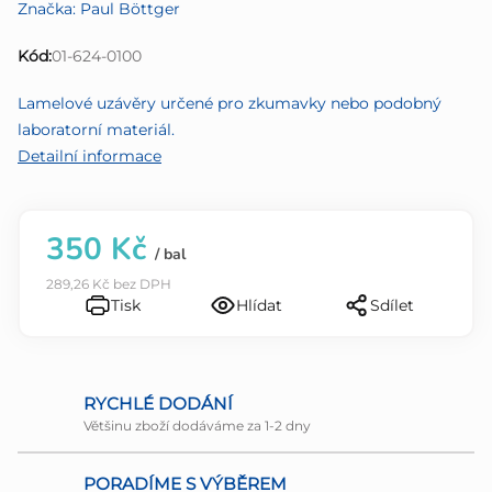
Značka:
Paul Böttger
produktu
je
Kód:
01-624-0100
0,0
z
Lamelové uzávěry určené pro zkumavky nebo podobný
5
laboratorní materiál.
hvězdiček.
Detailní informace
350 Kč
/ bal
289,26 Kč bez DPH
Tisk
Hlídat
Sdílet
RYCHLÉ DODÁNÍ
Většinu zboží dodáváme za 1-2 dny
PORADÍME S VÝBĚREM