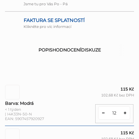
Jsme tu pro Vás Po - Pá
FAKTURA SE SPLATNOSTÍ
Klikněte pro víc informací
POPIS
HODNOCENÍ
DISKUZE
115 Kč
102,68 Kč bez DPH
Barva: Modrá
< 1 týden
| I4K33N-50-N
EAN:
5907457920927
115 Kč