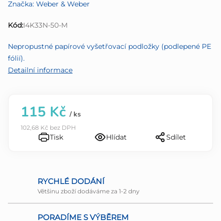
Značka:
Weber & Weber
produktu
je
Kód:
I4K33N-50-M
0,0
z
Nepropustné papírové vyšetřovací podložky (podlepené PE
5
fólií).
hvězdiček.
Detailní informace
115 Kč
/ ks
102,68 Kč bez DPH
Tisk
Hlídat
Sdílet
RYCHLÉ DODÁNÍ
Většinu zboží dodáváme za 1-2 dny
PORADÍME S VÝBĚREM