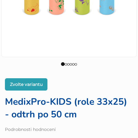
Zvolte variantu
MedixPro-KIDS (role 33x25)
- odtrh po 50 cm
Průměrné
Podrobnosti hodnocení
hodnocení