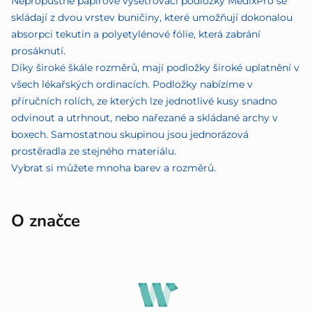
Nepropustné papírové vyšetřovací podložky MedixPro se
skládají z dvou vrstev buničiny, které umožňují dokonalou
absorpci tekutin a polyetylénové fólie, která zabrání
prosáknutí.
Díky široké škále rozměrů, mají podložky široké uplatnění v
všech lékařských ordinacích. Podložky nabízíme v
příručních rolích, ze kterých lze jednotlivé kusy snadno
odvinout a utrhnout, nebo nařezané a skládané archy v
boxech. Samostatnou skupinou jsou jednorázová
prostěradla ze stejného materiálu.
Vybrat si můžete mnoha barev a rozměrů.
O značce