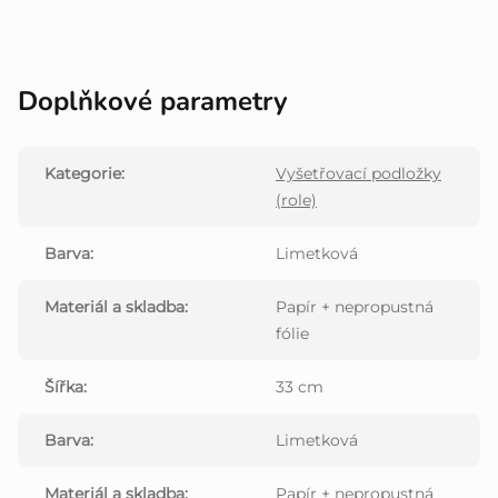
Doplňkové parametry
Kategorie
:
Vyšetřovací podložky
(role)
Barva
:
Limetková
Materiál a skladba
:
Papír + nepropustná
fólie
Šířka
:
33 cm
Barva
:
Limetková
Materiál a skladba
:
Papír + nepropustná