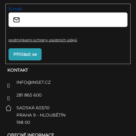
t
í
E-mail
Vložením e-mailu souhlasíte s
podmínkami ochrany osobních údajů
Přihlásit se
KONTAKT
INFO
@
INSET.CZ
281 865 600
SADSKÁ 603/10
PRAHA 9 - HLOUBĚTÍN
198 00
OBECNÉ INFORMACE