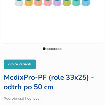
Zvolte variantu
MedixPro-PF (role 33x25) -
odtrh po 50 cm
Průměrné
Podrobnosti hodnocení
hodnocení