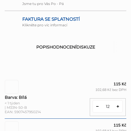
Jsme tu pro Vás Po - Pá
FAKTURA SE SPLATNOSTÍ
Klikněte pro víc informací
POPIS
HODNOCENÍ
DISKUZE
115 Kč
102,68 Kč bez DPH
Barva: Bílá
< 1 týden
| M33N-50-B
EAN:
5907457950214
115 Kč