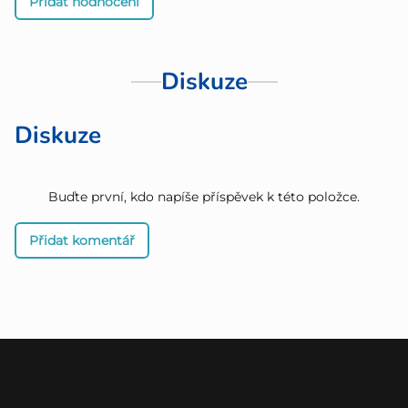
Přidat hodnocení
Diskuze
Diskuze
Buďte první, kdo napíše příspěvek k této položce.
Přidat komentář
Z