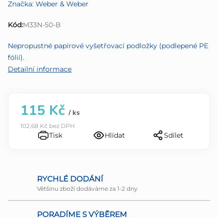
Značka:
Weber & Weber
produktu
je
Kód:
M33N-50-B
0,0
z
Nepropustné papírové vyšetřovací podložky (podlepené PE
5
fólií).
hvězdiček.
Detailní informace
115 Kč
/ ks
102,68 Kč bez DPH
Tisk
Hlídat
Sdílet
RYCHLÉ DODÁNÍ
Většinu zboží dodáváme za 1-2 dny
PORADÍME S VÝBĚREM