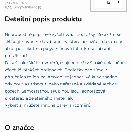
| M33N-50-M
EAN:
5907457960213
Detailní popis produktu
Nepropustné papírové vyšetřovací podložky MedixPro se
skládají z dvou vrstev buničiny, které umožňují dokonalou
absorpci tekutin a polyetylénové fólie, která zabrání
prosáknutí.
Díky široké škále rozměrů, mají podložky široké uplatnění v
všech lékařských ordinacích. Podložky nabízíme v
příručních rolích, ze kterých lze jednotlivé kusy snadno
odvinout a utrhnout, nebo nařezané a skládané archy v
boxech. Samostatnou skupinou jsou jednorázová
prostěradla ze stejného materiálu.
Vybrat si můžete mnoha barev a rozměrů.
O značce