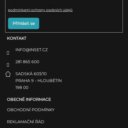
Vložením e-mailu souhlasíte s
podmínkami ochrany osobních údajů
Přihlásit se
KONTAKT
INFO
@
INSET.CZ
281 865 600
SADSKÁ 603/10
PRAHA 9 - HLOUBĚTÍN
198 00
OBECNÉ INFORMACE
OBCHODNÍ PODMÍNKY
REKLAMAČNÍ ŘÁD