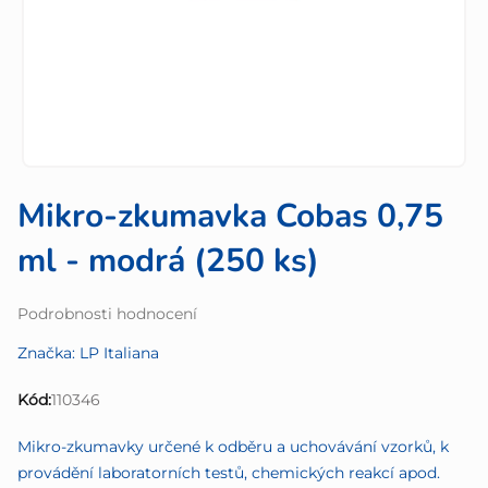
Mikro-zkumavka Cobas 0,75
ml - modrá (250 ks)
Průměrné
Podrobnosti hodnocení
hodnocení
Značka:
LP Italiana
produktu
je
Kód:
110346
0,0
z
Mikro-zkumavky určené k odběru a uchovávání vzorků, k
5
provádění laboratorních testů, chemických reakcí apod.
hvězdiček.