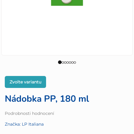
Zvolte variantu
Nádobka PP, 180 ml
Průměrné
Podrobnosti hodnocení
hodnocení
Značka:
LP Italiana
produktu
je