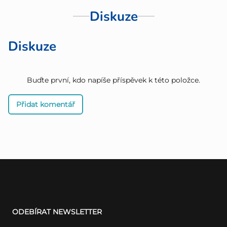
Diskuze
Diskuze
Buďte první, kdo napíše příspěvek k této položce.
Přidat komentář
Z
á
ODEBÍRAT NEWSLETTER
p