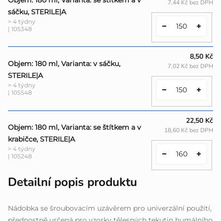
7,44 Kč bez DPH
sáčku, STERILE|A
> 4 týdny
| 105348
8,50 Kč
Objem: 180 ml, Varianta: v sáčku,
7,02 Kč bez DPH
STERILE|A
> 4 týdny
| 105548
22,50 Kč
Objem: 180 ml, Varianta: se štítkem a v
18,60 Kč bez DPH
krabičce, STERILE|A
> 4 týdny
| 105248
Detailní popis produktu
Nádobka se šroubovacím uzávěrem pro univerzální použití,
přednostně určená pro vzorky tělesných tekutin humálního