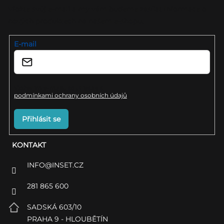
a
Vložte svůj e-mail a my vám budeme zasílat informace o
nových produktech na našem e-shopu.
t
í
E-mail
Vložením e-mailu souhlasíte s
podmínkami ochrany osobních údajů
Přihlásit se
KONTAKT
INFO
@
INSET.CZ
281 865 600
SADSKÁ 603/10
PRAHA 9 - HLOUBĚTÍN