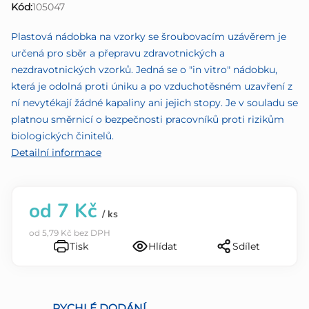
Kód:
105047
0,0
z
Plastová nádobka na vzorky se šroubovacím uzávěrem je
5
určená pro sběr a přepravu zdravotnických a
hvězdiček.
nezdravotnických vzorků. Jedná se o "in vitro" nádobku,
která je odolná proti úniku a po vzduchotěsném uzavření z
ní nevytékají žádné kapaliny ani jejich stopy. Je v souladu se
platnou směrnicí o bezpečnosti pracovníků proti rizikům
biologických činitelů.
Detailní informace
od
7 Kč
/ ks
od
5,79 Kč
bez DPH
Tisk
Hlídat
Sdílet
RYCHLÉ DODÁNÍ