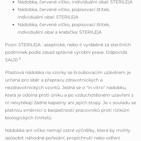
Nádobka, červené víčko, individuální obal: STERILE|A
Nádobka, červené víčko, popisovací štítek,
individuální obal: STERILE|A
Nádobka, červené víčko, popisovací štítek,
individuální obal a krabička: STERILE|A
Pozn: STERILE|A : aseptické, nebo-li vyráběné za sterilních
podmínek podle zásad správné výrobní praxe. Odpovídá
-3
SAL10
Plastová nádobka na vzorky se šroubovacím uzávěrem je
určená pro sběr a přepravu zdravotnických a
nezdravotnických vzorků. Jedná se o "in vitro" nádobku,
která je odolná proti úniku a po vzduchotěsném uzavření z
ní nevytékají žádné kapaliny ani jejich stopy. Je v souladu se
platnou směrnicí o bezpečnosti pracovníků proti rizikům
biologických činitelů.
Nádobka ani víčko nemají ostré výčnělky, které by mohly
způsobit náhodné pořezání, propíchnutí nebo odření