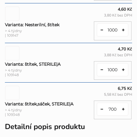
4,60 Kč
3,80 Kč bez DPH
Varianta: Nesterilní, štítek
> 4 týdny
| 109147
4,70 Kč
3,88 Kč bez DPH
Varianta: štítek, STERILE|A
> 4 týdny
| 109148
6,75 Kč
5,58 Kč bez DPH
Varianta: štítek,sáček, STERILE|A
> 4 týdny
| 109348
Detailní popis produktu