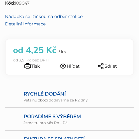
Kód:
109047
0,0
z
Nádobka se lžičkou na odběr stolice.
5
Detailní informace
hvězdiček.
od
4,25 Kč
/ ks
od
3,51 Kč
bez DPH
Tisk
Hlídat
Sdílet
RYCHLÉ DODÁNÍ
Většinu zboží dodáváme za 1-2 dny
PORADÍME S VÝBĚREM
Jsme tu pro Vás Po - Pá