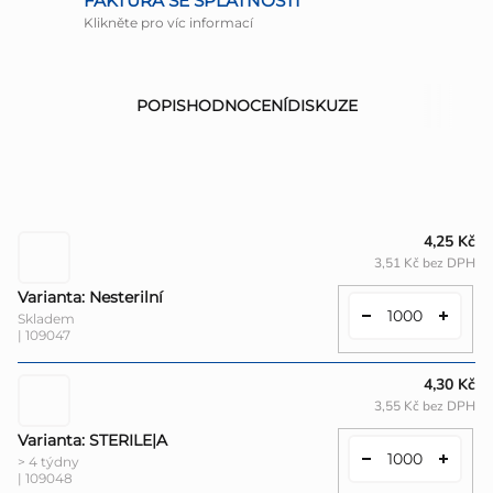
FAKTURA SE SPLATNOSTÍ
Klikněte pro víc informací
POPIS
HODNOCENÍ
DISKUZE
4,25 Kč
3,51 Kč bez DPH
Varianta: Nesterilní
Skladem
| 109047
4,30 Kč
3,55 Kč bez DPH
Varianta: STERILE|A
> 4 týdny
| 109048