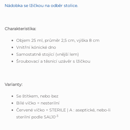
Nádobka se lžičkou na odběr stolice.
Charakteristika:
Objem 25 ml, průměr 2,5 cm, výška 8 cm
Vnitřní kónické dno
Samostatně stojící (vnější lem)
Šroubovací a těsnící uzávěr s lžičkou
Varianty:
Se štítkem, nebo bez
Bílé víčko = nesterilní
Červené víčko = STERILE | A : aseptické, nebo-li
-3
sterilní podle SAL10