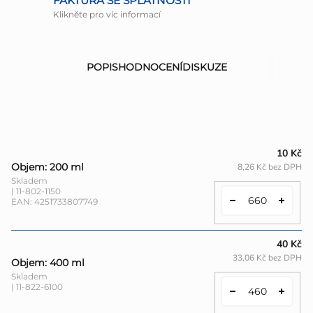
FAKTURA SE SPLATNOSTÍ
Klikněte pro víc informací
POPIS
HODNOCENÍ
DISKUZE
10 Kč
Objem: 200 ml
8,26 Kč bez DPH
Skladem
| 11-802-1150
EAN:
4251733807749
40 Kč
33,06 Kč bez DPH
Objem: 400 ml
Skladem
| 11-822-6100