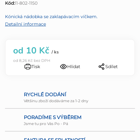
Kód:
11-802-1150
0,0
z
Kónická nádobka se zaklapávacím víčkem.
5
Detailní informace
hvězdiček.
od
10 Kč
/ ks
od
8,26 Kč
bez DPH
Tisk
Hlídat
Sdílet
RYCHLÉ DODÁNÍ
Většinu zboží dodáváme za 1-2 dny
PORADÍME S VÝBĚREM
Jsme tu pro Vás Po - Pá