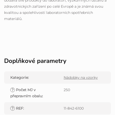
dodává své produkty do laboratoří, výzkumných ústavů a
zdravotnických zařízení po celé Evropě a je známá svou
kvalitou a spolehlivostí laboratorních spotřebních
materiálů.
Doplňkové parametry
Kategorie
:
Nádobky na vzorky
?
Počet MJ v
250
přepravním obalu
:
?
REF
:
11-842-6100