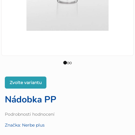
Zvolte variantu
Nádobka PP
Průměrné
Podrobnosti hodnocení
hodnocení
Značka:
Nerbe plus
produktu
je