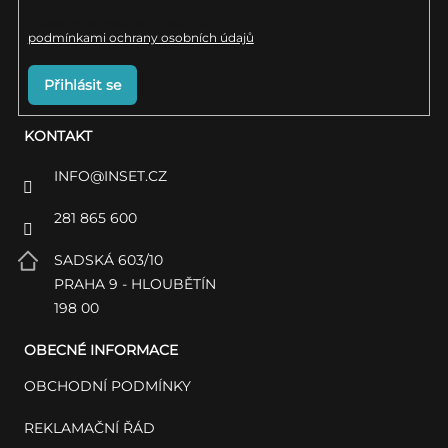
Vložením e-mailu souhlasíte s
podmínkami ochrany osobních údajů
Přihlásit se
KONTAKT
INFO
@
INSET.CZ
281 865 600
SADSKÁ 603/10
PRAHA 9 - HLOUBĚTÍN
198 00
OBECNÉ INFORMACE
OBCHODNÍ PODMÍNKY
REKLAMAČNÍ ŘÁD