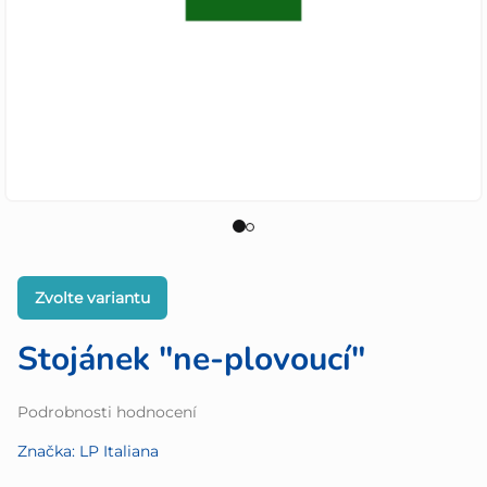
Zvolte variantu
Stojánek "ne-plovoucí"
Průměrné
Podrobnosti hodnocení
hodnocení
Značka:
LP Italiana
produktu
je