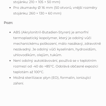
stojánku: 210 × 105 × 50 mm)
Pro zkumavky Ø 16 mm (50 otvorů, vnější rozměry
stojánku: 260 × 130 × 60 mm)
Pozn:
ABS (Akrylonitril-Butadien-Styren) je amorfní
termoplastický kopolymer, který je odolný vůči
mechanickému poškození, málo nasákavý, zdravotně
nezávadný. Je odolný vůči kyselinám, hydroxidům,
uhlovodíkům, olejům, tukům.
Není odolný autoklávování, používá se v teplotním
rozmezí od -40 do +85°C. Odolává občasné expozici
teplotám až 100°C.
Možná sterilizace: plyn (EO), formalin, ionizující
záření.