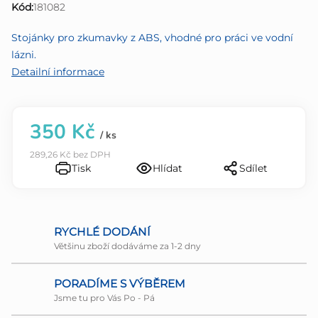
Kód:
181082
0,0
z
Stojánky pro zkumavky z ABS, vhodné pro práci ve vodní
5
lázni.
hvězdiček.
Detailní informace
350 Kč
/ ks
289,26 Kč bez DPH
Tisk
Hlídat
Sdílet
RYCHLÉ DODÁNÍ
Většinu zboží dodáváme za 1-2 dny
PORADÍME S VÝBĚREM
Jsme tu pro Vás Po - Pá