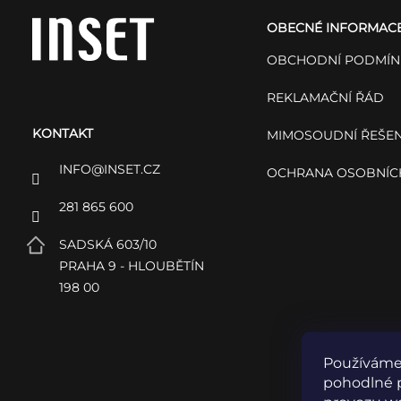
á
OBECNÉ INFORMAC
p
OBCHODNÍ PODMÍN
a
REKLAMAČNÍ ŘÁD
KONTAKT
t
MIMOSOUDNÍ ŘEŠEN
INFO
@
INSET.CZ
OCHRANA OSOBNÍC
í
281 865 600
SADSKÁ 603/10
PRAHA 9 - HLOUBĚTÍN
198 00
Používáme
pohodlné p