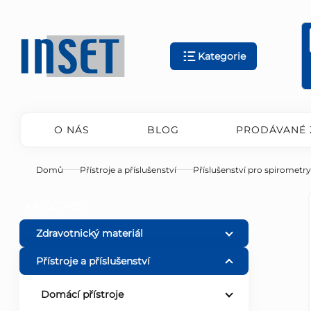
Přejít
na
obsah
Kategorie
O NÁS
BLOG
PRODÁVANÉ 
Domů
Přístroje a příslušenství
Příslušenství pro spirometry
P
Přeskočit
KATEGORIE
kategorie
o
Zdravotnický materiál
Přístroje a příslušenství
s
Domácí přístroje
t