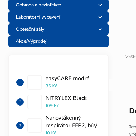
Ochrana a dezinfekce
l
Laboratorní vybavení
Operační sály
Akce/Výprodej
Větši
TOP 10 PRODUKTŮ
easyCARE modré
95 Kč
NITRYLEX Black
109 Kč
De
Nanovlákenný
respirátor FFP2, bílý
Jed
10 Kč
vně