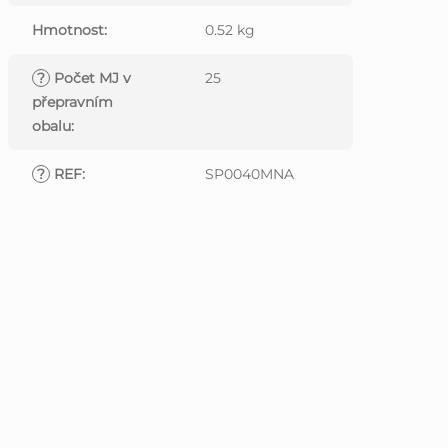
Hmotnost
:
0.52 kg
?
Počet MJ v
25
přepravním
obalu
:
?
REF
:
SP0040MNA