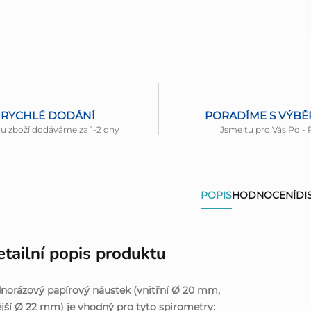
RYCHLÉ DODÁNÍ
PORADÍME S VÝB
nu zboží dodáváme za 1-2 dny
Jsme tu pro Vás Po - 
POPIS
HODNOCENÍ
DI
tailní popis produktu
norázový papírový náustek (vnitřní Ø 20 mm,
jší Ø 22 mm) je vhodný pro tyto spirometry: