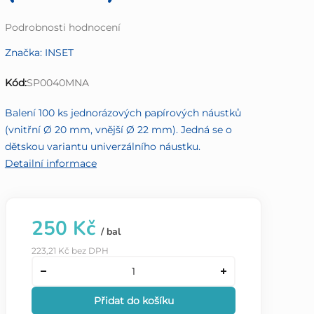
Průměrné
Podrobnosti hodnocení
hodnocení
Značka:
INSET
produktu
je
Kód:
SP0040MNA
0,0
z
Balení 100 ks jednorázových papírových náustků
5
(vnitřní Ø 20 mm, vnější Ø 22 mm). Jedná se o
hvězdiček.
dětskou variantu univerzálního náustku.
Detailní informace
250 Kč
/ bal
223,21 Kč bez DPH
Přidat do košíku