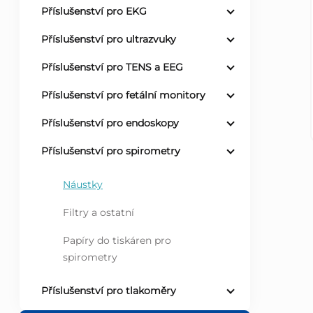
Příslušenství pro EKG
r
Příslušenství pro ultrazvuky
a
Příslušenství pro TENS a EEG
n
Příslušenství pro fetální monitory
Příslušenství pro endoskopy
n
Příslušenství pro spirometry
í
Náustky
p
Filtry a ostatní
a
Papíry do tiskáren pro
spirometry
n
Příslušenství pro tlakoměry
e