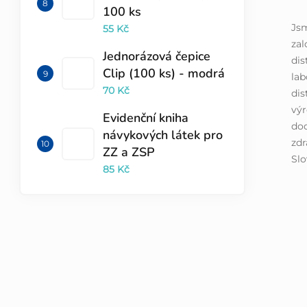
100 ks
Jsm
55 Kč
zal
Jednorázová čepice
dis
Clip (100 ks) - modrá
lab
70 Kč
di
výr
Evidenční kniha
dod
návykových látek pro
zdr
ZZ a ZSP
Slo
85 Kč