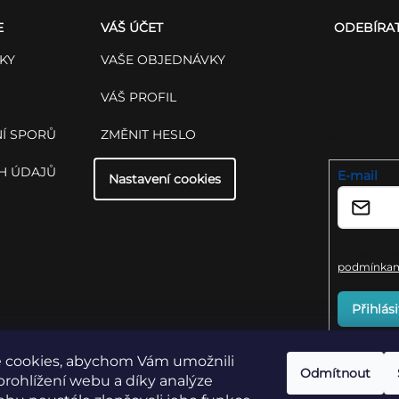
E
VÁŠ ÚČET
ODEBÍRA
KY
VAŠE OBJEDNÁVKY
Vložte svůj
budeme zas
VÁŠ PROFIL
nových pro
Í SPORŮ
ZMĚNIT HESLO
shopu.
H ÚDAJŮ
E-mail
Nastavení cookies
Vložením e-
podmínkami
Přihlási
 cookies, abychom Vám umožnili
Odmítnout
rohlížení webu a díky analýze