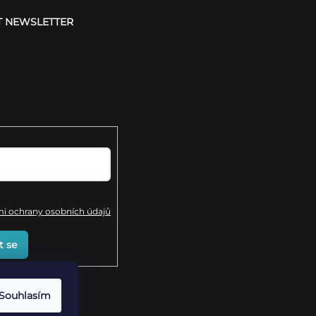
T NEWSLETTER
 e-mail a my vám
ílat informace o
duktech na našem e-
mailu souhlasíte s
 ochrany osobních údajů
t se
Souhlasím