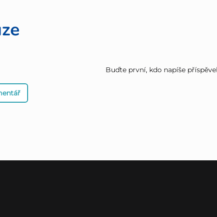
uze
Buďte první, kdo napíše příspěve
mentář