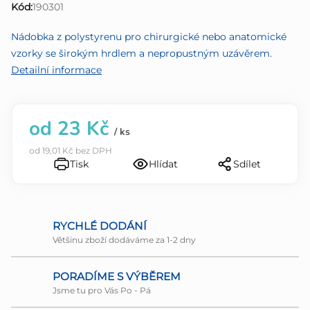
Kód:
190301
0,0
z
Nádobka z polystyrenu pro chirurgické nebo anatomické
5
vzorky se širokým hrdlem a nepropustným uzávěrem.
hvězdiček.
Detailní informace
od
23 Kč
/ ks
od
19,01 Kč
bez DPH
Tisk
Hlídat
Sdílet
RYCHLÉ DODÁNÍ
Většinu zboží dodáváme za 1-2 dny
PORADÍME S VÝBĚREM
Jsme tu pro Vás Po - Pá