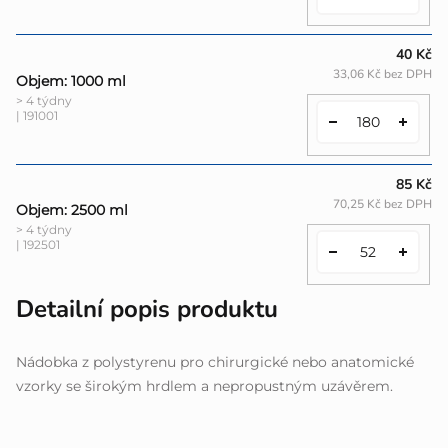
40 Kč
33,06 Kč bez DPH
Objem: 1000 ml
> 4 týdny
| 191001
85 Kč
70,25 Kč bez DPH
Objem: 2500 ml
> 4 týdny
| 192501
Detailní popis produktu
Nádobka z polystyrenu pro chirurgické nebo anatomické
vzorky se širokým hrdlem a nepropustným uzávěrem.