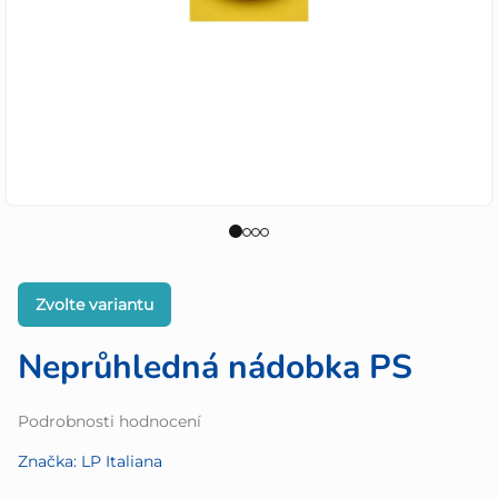
Zvolte variantu
Neprůhledná nádobka PS
Průměrné
Podrobnosti hodnocení
hodnocení
Značka:
LP Italiana
produktu
je