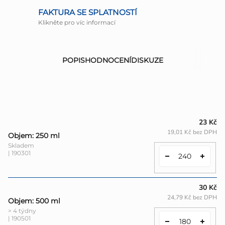
FAKTURA SE SPLATNOSTÍ
Klikněte pro víc informací
POPIS
HODNOCENÍ
DISKUZE
23 Kč
19,01 Kč bez DPH
Objem: 250 ml
Skladem
| 190301
30 Kč
24,79 Kč bez DPH
Objem: 500 ml
> 4 týdny
| 190501