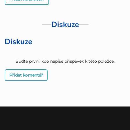
Diskuze
Diskuze
Buďte první, kdo napíše příspěvek k této položce.
Přidat komentář
Z