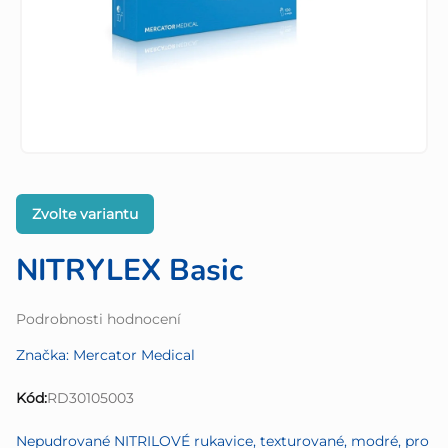
Zvolte variantu
NITRYLEX Basic
Průměrné
Podrobnosti hodnocení
hodnocení
Značka:
Mercator Medical
produktu
je
Kód:
RD30105003
0,0
z
Nepudrované NITRILOVÉ rukavice, texturované, modré, pro