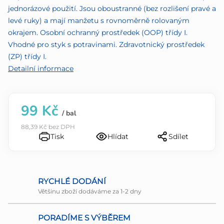
5
jednorázové použití. Jsou oboustranné (bez rozlišení pravé a
hvězdiček.
levé ruky) a mají manžetu s rovnoměrně rolovaným
okrajem. Osobní ochranný prostředek (OOP) třídy I.
Vhodné pro styk s potravinami. Zdravotnický prostředek
(ZP) třídy I.
Detailní informace
99 Kč
/ bal
88,39 Kč bez DPH
Tisk
Hlídat
Sdílet
RYCHLÉ DODÁNÍ
Většinu zboží dodáváme za 1-2 dny
PORADÍME S VÝBĚREM