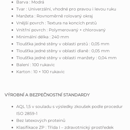
Barva : Modrá
Tvar : Univerzální, vhodné pro pravou i levou ruku
Manžeta : Rovnoměrně rolovaný okraj
Vnější povrch : Textura na koncích prstů
Vnitřní povrch : Polymerovaný + chlorovaný
Minimální délka : 240 mm
Tloušťka jedné stěny v oblasti prstů : 0,05 mm
Tloušťka jedné stěny v oblasti dlaně : 0,05 mm
Tloušťka jedné stěny v oblasti manžety : 0,04 mm
Balení : 100 rukavic
Karton : 10 × 100 rukavic
VÝROBNÍ A BEZPEČNOSTNÍ STANDARDY
AQL 1,5 v souladu s výsledky zkoušek podle procedur
ISO 2859-1
Bez latexových proteinů
Klasifikace ZP : Třída I – zdravotnický prostředek