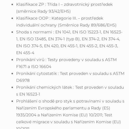
Klasifikace ZP : Třída I – zdravotnický prostředek
(směrnice Rady 93/42/EHS)
Klasifikace OOP : Kategorie III. – prostředek
individuální ochrany (Směrnice Rady 89/686/EHS)
Shoda s normami : EN 1041, EN ISO 15223-1, EN 16523-
1, EN ISO 13485, EN 374-1 (typ B), EN 374-2, EN 374-4,
EN ISO 374-5, EN 420, EN 455-1, EN 455-2, EN 455-3,
EN 455-4
Pronikání virů : Testy provedeny v souladu s ASTM
F1671 a ISO 16604
Pronikání cytostatik : Test proveden v souladu s ASTM
D6978
Pronikání chemických látek : Test proveden v souladu
s EN 16523-1
Prohlášení o shodě pro styk s potravinami v souladu s
Nařízením Evropského parlamentu a Rady (ES)
1935/2004 a Nařízením Komise (EU) 10/2011; Test
celkové migrace v souladu s Nařízením Komise (EU)
10/2011