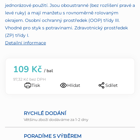
5
jednorázové použití. Jsou oboustranné (bez rozlišení pravé a
hvězdiček.
levé ruky) a mají manžetu s rovnoměrně rolovaným
okrajem. Osobní ochranný prostředek (OOP) třídy III.
Vhodné pro styk s potravinami. Zdravotnický prostředek
(ZP) třídy I.
Detailní informace
109 Kč
/ bal
97,32 Kč bez DPH
Tisk
Hlídat
Sdílet
RYCHLÉ DODÁNÍ
Většinu zboží dodáváme za 1-2 dny
PORADÍME S VÝBĚREM