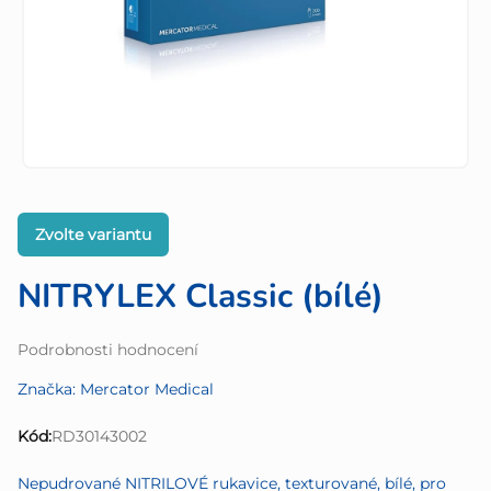
Zvolte variantu
NITRYLEX Classic (bílé)
Průměrné
Podrobnosti hodnocení
hodnocení
Značka:
Mercator Medical
produktu
je
Kód:
RD30143002
0,0
z
Nepudrované NITRILOVÉ rukavice, texturované, bílé, pro