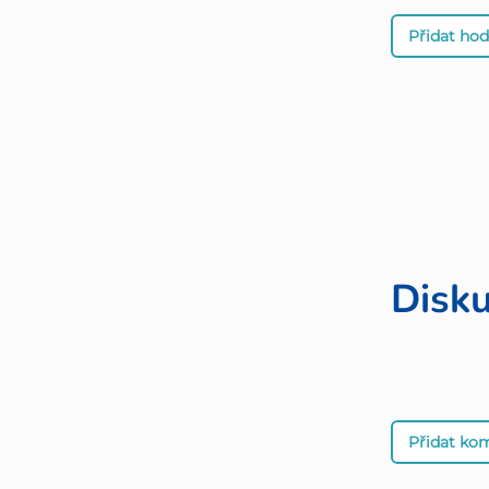
Přidat ho
Disk
Přidat ko