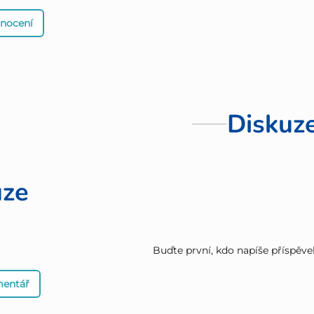
dnocení
Diskuz
uze
Buďte první, kdo napíše příspěve
mentář