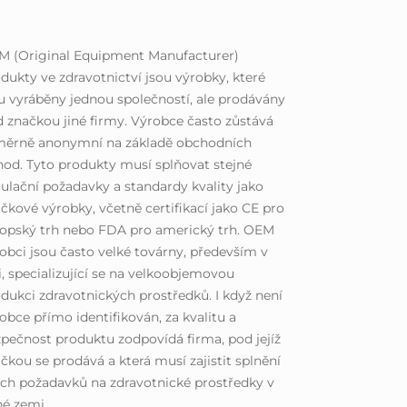
M (Original Equipment Manufacturer)
dukty ve zdravotnictví jsou výrobky, které
u vyráběny jednou společností, ale prodávány
 značkou jiné firmy. Výrobce často zůstává
měrně anonymní na základě obchodních
od. Tyto produkty musí splňovat stejné
ulační požadavky a standardy kvality jako
čkové výrobky, včetně certifikací jako CE pro
opský trh nebo FDA pro americký trh. OEM
obci jsou často velké továrny, především v
i, specializující se na velkoobjemovou
dukci zdravotnických prostředků. I když není
obce přímo identifikován, za kvalitu a
pečnost produktu zodpovídá firma, pod jejíž
čkou se prodává a která musí zajistit splnění
ch požadavků na zdravotnické prostředky v
é zemi.