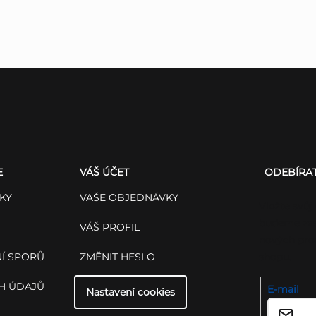
E
VÁŠ ÚČET
ODEBÍRA
KY
VAŠE OBJEDNÁVKY
Vložte svůj
budeme zas
VÁŠ PROFIL
nových pro
Í SPORŮ
ZMĚNIT HESLO
shopu.
H ÚDAJŮ
E-mail
Nastavení cookies