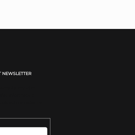
T NEWSLETTER
 e-mail a my vám
ílat informace o
duktech na našem e-