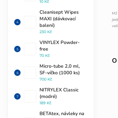
10 Kč
Cleanisept Wipes
MJ 
MAXI (dávkovací
jed
balení)
vel
230 Kč
VINYLEX Powder-
free
70 Kč
O
Micro-tube 2,0 ml,
SF-víčko (1000 ks)
700 Kč
NITRYLEX Classic
(modré)
189 Kč
BETAtex, návleky na