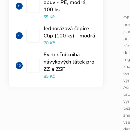
obuv - PE, modré,
100 ks
55 Kč
OE
pro
Jednorázová čepice
jso
Clip (100 ks) - modrá
pod
70 Kč
zá
doh
Evidenční kniha
reg
návykových látek pro
zna
ZZ a ZSP
evr
85 Kč
výr
Asi
pro
výr
bez
zna
vše
dan