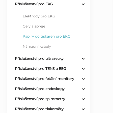
Příslušenství pro EKG
r
Elektrody pro EKG
a
Gely a spreje
n
Papíry do tiskáren pro EKG
n
Náhradní kabely
í
Příslušenství pro ultrazvuky
Příslušenství pro TENS a EEG
p
Příslušenství pro fetální monitory
a
Příslušenství pro endoskopy
n
Příslušenství pro spirometry
e
Příslušenství pro tlakoměry