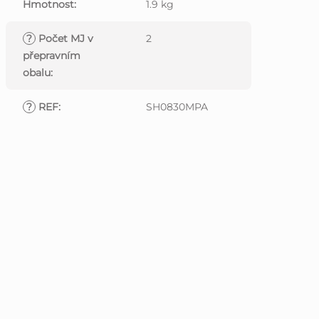
Hmotnost
:
1.9 kg
?
Počet MJ v
2
přepravním
obalu
:
?
REF
:
SH0830MPA