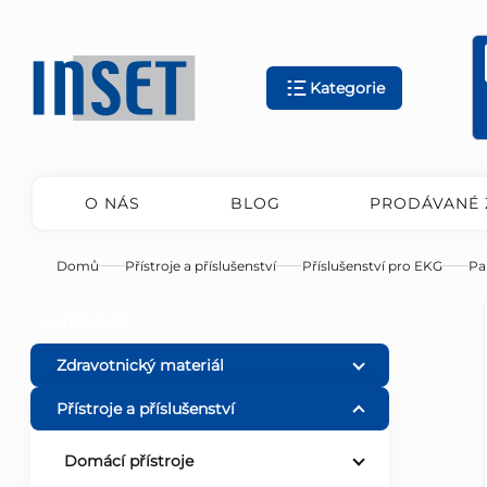
Přejít
na
obsah
Kategorie
O NÁS
BLOG
PRODÁVANÉ 
Domů
Přístroje a příslušenství
Příslušenství pro EKG
Pa
P
Přeskočit
KATEGORIE
kategorie
o
Zdravotnický materiál
Přístroje a příslušenství
s
Domácí přístroje
t