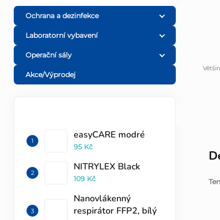
l
Ochrana a dezinfekce
Laboratorní vybavení
Operační sály
Větši
Akce/Výprodej
TOP 10 PRODUKTŮ
easyCARE modré
95 Kč
De
NITRYLEX Black
109 Kč
Ten
Nanovlákenný
respirátor FFP2, bílý