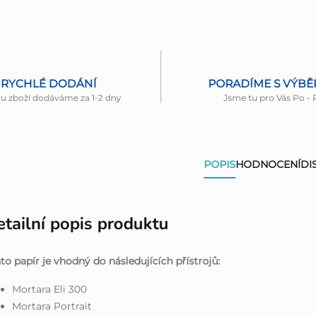
RYCHLÉ DODÁNÍ
PORADÍME S VÝB
nu zboží dodáváme za 1-2 dny
Jsme tu pro Vás Po - 
POPIS
HODNOCENÍ
DI
tailní popis produktu
to papír je vhodný do následujících přístrojů:
Mortara Eli 300
Mortara Portrait