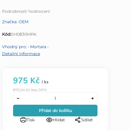
Průměrné
Podrobnosti hodnocení
hodnocení
Značka:
OEM
produktu
je
Kód:
SH0830MPA
0,0
z
Vhodný pro: • Mortara •
5
Detailní informace
hvězdiček.
975 Kč
/ ks
870,54 Kč bez DPH
Přidat do košíku
Tisk
Hlídat
Sdílet