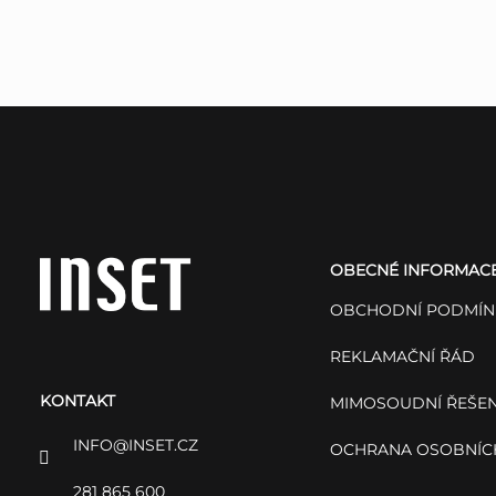
Z
á
OBECNÉ INFORMAC
p
OBCHODNÍ PODMÍN
a
REKLAMAČNÍ ŘÁD
KONTAKT
t
MIMOSOUDNÍ ŘEŠEN
INFO
@
INSET.CZ
OCHRANA OSOBNÍC
í
281 865 600