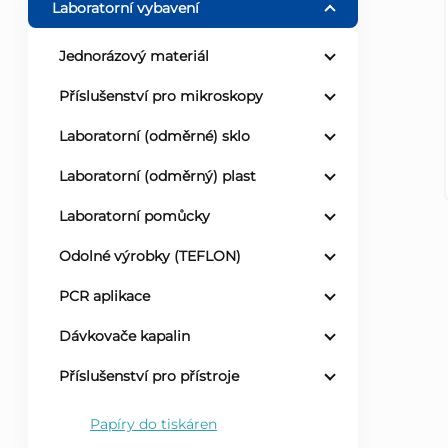
Laboratorní vybavení
r
Jednorázový materiál
a
Příslušenství pro mikroskopy
n
Laboratorní (odměrné) sklo
Laboratorní (odměrný) plast
n
Laboratorní pomůcky
í
Odolné výrobky (TEFLON)
p
PCR aplikace
a
Dávkovače kapalin
n
Příslušenství pro přístroje
e
Papíry do tiskáren