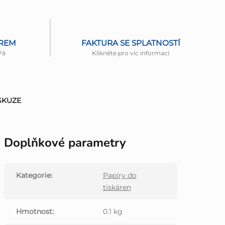
ĚREM
FAKTURA SE SPLATNOSTÍ
Pá
Klikněte pro víc informací
SKUZE
Doplňkové parametry
Kategorie
:
Papíry do
tiskáren
Hmotnost
:
0.1 kg