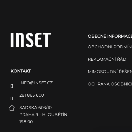
Z
á
OBECNÉ INFORMAC
p
OBCHODNÍ PODMÍN
a
REKLAMAČNÍ ŘÁD
KONTAKT
t
MIMOSOUDNÍ ŘEŠEN
INFO
@
INSET.CZ
OCHRANA OSOBNÍC
í
281 865 600
SADSKÁ 603/10
PRAHA 9 - HLOUBĚTÍN
198 00