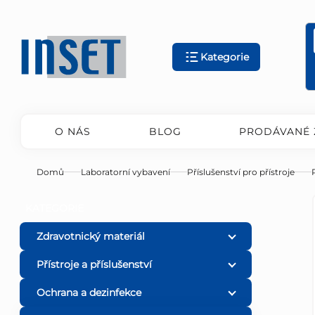
Přejít
na
obsah
Kategorie
O NÁS
BLOG
PRODÁVANÉ 
Domů
Laboratorní vybavení
Příslušenství pro přístroje
P
Přeskočit
KATEGORIE
kategorie
o
Zdravotnický materiál
Přístroje a příslušenství
s
Ochrana a dezinfekce
t