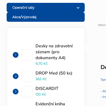
l
Operační sály
Akce/Výprodej
Větši
TOP 10 PRODUKTŮ
Desky na zdravotní
záznam (pro
dokumenty A4)
9,70 Kč
De
DROP Med (50 ks)
365 Kč
Ten
DISCARDIT
• A
130 Kč
• I
Evidenční kniha