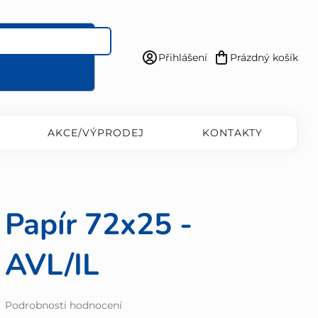
Přihlášení
Prázdný košík
Nákupní
košík
AKCE/VÝPRODEJ
KONTAKTY
Papír 72x25 -
AVL/IL
Průměrné
Podrobnosti hodnocení
hodnocení