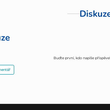
Diskuz
uze
Buďte první, kdo napíše příspěve
mentář