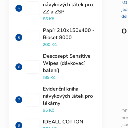
MJ 
návykových látek pro
jed
ZZ a ZSP
dél
85 Kč
O
Papír 210x150x400 -
Bioset 8000
200 Kč
Descosept Sensitive
Wipes (dávkovací
balení)
185 Kč
Evidenční kniha
návykových látek pro
lékárny
95 Kč
OE
pro
IDEALL COTTON
jso