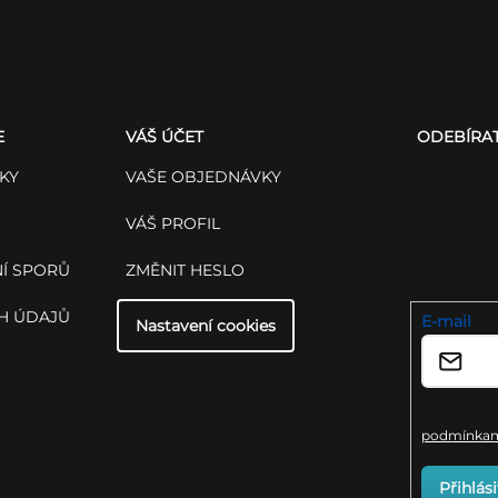
E
VÁŠ ÚČET
ODEBÍRA
KY
VAŠE OBJEDNÁVKY
Vložte svůj
budeme zas
VÁŠ PROFIL
nových pro
Í SPORŮ
ZMĚNIT HESLO
shopu.
H ÚDAJŮ
E-mail
Nastavení cookies
Vložením e-
podmínkami
Přihlási