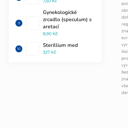
7,50 Kč
pod
zá
Gynekologické
doh
zrcadlo (speculum) s
reg
aretací
zna
8,90 Kč
evr
Sterillium med
výr
Asi
327 Kč
pro
výr
bez
zna
vše
dan