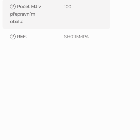
?
Počet MJ v
100
přepravním
obalu
:
?
REF
:
SH0115MPA