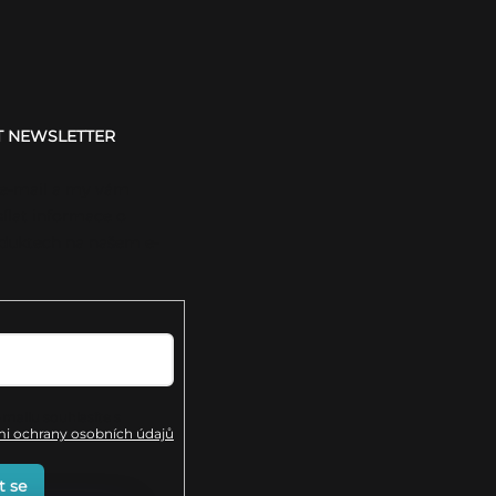
T NEWSLETTER
 e-mail a my vám
ílat informace o
duktech na našem e-
mailu souhlasíte s
 ochrany osobních údajů
t se